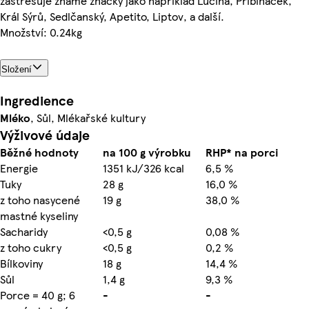
zastřešuje známé značky jako například Lučina, Pribináček,
Král Sýrů, Sedlčanský, Apetito, Liptov, a další.
Množství: 0.24kg
Složení
Ingredience
Mléko
, Sůl, Mlékařské kultury
Výživové údaje
Běžné hodnoty
na 100 g výrobku
RHP* na porci
Energie
1351 kJ/326 kcal
6,5 %
Tuky
28 g
16,0 %
z toho nasycené
19 g
38,0 %
mastné kyseliny
Sacharidy
<0,5 g
0,08 %
z toho cukry
<0,5 g
0,2 %
Bílkoviny
18 g
14,4 %
Sůl
1,4 g
9,3 %
Porce = 40 g; 6
-
-