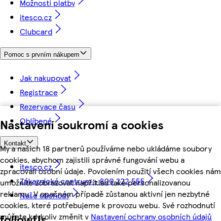
Možnosti platby
itesco.cz
Clubcard
Pomoc s prvním nákupem
Jak nakupovat
Registrace
Rezervace času
Oblíbené
Nastavení soukromí a cookies
Kontakt
My a našich 18 partnerů používáme nebo ukládáme soubory
cookies, abychom zajistili správné fungování webu a
itesco.cz
zpracovali osobní údaje. Povolením použití všech cookies nám
Zákaznické centrum - 800 222 555
umožníte zobrazovat například také personalizovanou
reklamu. V opačném případě zůstanou aktivní jen nezbytné
Naše obchody
cookies, které potřebujeme k provozu webu. Své rozhodnutí
můžete kdykoliv změnit v
Nastavení ochrany osobních údajů
followUs