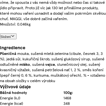
víme, že spousta z vás nemá vždy možnost nebo čas si takové
jídlo připravit. Proto již víc jak 130 let přinášíme produkty,
které mohou vaření usnadnit a dodají vašim pokrmům skvělou
chuť. MAGGI, vše dobré začíná vařením.
Množství: 0.046kg
Složení
Ingredience
Pšeničná
mouka, sušená mletá zelenina (cibule, česnek 3, 3
%), jedlá sůl, kukuřičný škrob, sušený glukózový sirup, sušené
odtučněné
mléko
, sušená
vejce
, slunečnicový olej, sušený
kvasničný výtažek, sušená petrželová nať 1, 2 %, směs koření
(pepř černý 0, 6 %, kurkuma, muškátový ořech), % - vztaženo
na obsah složky v celém výrobku
Výživové údaje
Běžné hodnoty
100g:
Energie (kJ)
1468
Energie (kcal)
348