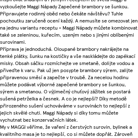
vyzkoušejte Maggi Nápady Zapečené brambory se šunkou.
Připravujete rodinný oběd nebo čekáte návštěvu? Tuhle
pochoutku zaručeně ocení každý. A nemusíte se omezovat jen
na jednu variantu receptu - Maggi Nápady můžete kombinovat
také se zeleninou, kuřecím, uzeným nebo s jinými oblíbenými
surovinami.
Příprava je jednoduchá. Oloupané brambory nakrájejte na
tenké plátky, šunku na kostičky a vše naskládejte do zapékací
misky. Obsah sáčku rozmíchejte ve smetaně, dolijte vodou a
přiveďte k varu. Pak už jen posypte brambory sýrem, zalijte
připravenou směsí a zapečte v troubě. Za necelou hodinu
můžete podávat výborné zapečené brambory se šunkou,
sýrem a smetanou. O výjimečný chuťový zážitek se postará
sušená petrželka a česnek. A co je nejlepší? Díky metodě
přirozeného sušení uchováváme v surovinách to nejlepší z
jejich skvělé chuti. Maggi Nápady si díky tomu můžete
vychutnat bez konzervačních látek.
My v MAGGI věříme, že vaření z čerstvých surovin, bylinek a
kvalitního masa je to nejlepší, co si můžete dopřát. Zároveň