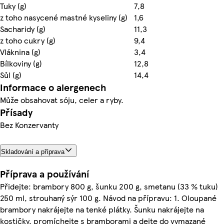
Tuky (g)
7,8
z toho nasycené mastné kyseliny (g)
1,6
Sacharidy (g)
11,3
z toho cukry (g)
9,4
Vláknina (g)
3,4
Bílkoviny (g)
12,8
Sůl (g)
14,4
Informace o alergenech
Může obsahovat sóju, celer a ryby.
Přísady
Bez Konzervanty
Skladování a příprava
Příprava a používání
Přidejte: brambory 800 g, šunku 200 g, smetanu (33 % tuku)
250 ml, strouhaný sýr 100 g. Návod na přípravu: 1. Oloupané
brambory nakrájejte na tenké plátky. Šunku nakrájejte na
kostičky, promíchejte s bramborami a dejte do vymazané