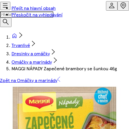
Přejít na hlavní obsah
Přeskočit na vyhledávání
Trvanlivé
Dresinky a omáčky
Omáčky a marinády
MAGGI NÁPADY Zapečené brambory se šunkou 46g
Zpět na Omáčky a marinády