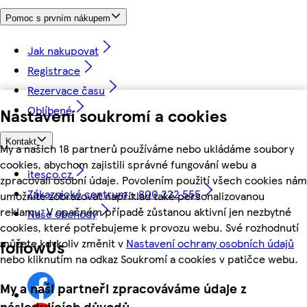
Pomoc s prvním nákupem
Jak nakupovat
Registrace
Rezervace času
Oblíbené
Nastavení soukromí a cookies
Kontakt
My a našich 18 partnerů používáme nebo ukládáme soubory
cookies, abychom zajistili správné fungování webu a
itesco.cz
zpracovali osobní údaje. Povolením použití všech cookies nám
Zákaznické centrum - 800 222 555
umožníte zobrazovat například také personalizovanou
reklamu. V opačném případě zůstanou aktivní jen nezbytné
Naše obchody
cookies, které potřebujeme k provozu webu. Své rozhodnutí
můžete kdykoliv změnit v
Nastavení ochrany osobních údajů
followUs
nebo kliknutím na odkaz Soukromí a cookies v patičce webu.
My a naši partneři zpracováváme údaje z
následujících důvodů