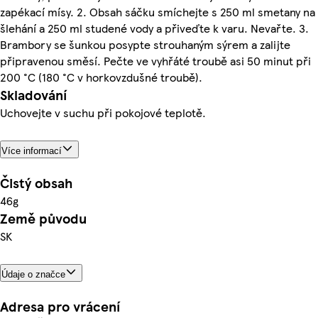
zapékací mísy. 2. Obsah sáčku smíchejte s 250 ml smetany na
šlehání a 250 ml studené vody a přiveďte k varu. Nevařte. 3.
Brambory se šunkou posypte strouhaným sýrem a zalijte
připravenou směsí. Pečte ve vyhřáté troubě asi 50 minut při
200 °C (180 °C v horkovzdušné troubě).
Skladování
Uchovejte v suchu při pokojové teplotě.
Více informací
Čistý obsah
46g
Země původu
SK
Údaje o značce
Adresa pro vrácení