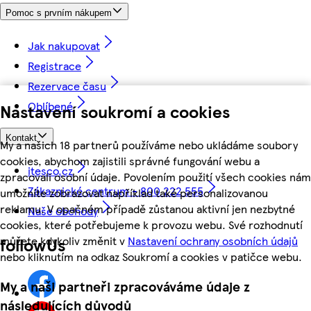
Pomoc s prvním nákupem
Jak nakupovat
Registrace
Rezervace času
Oblíbené
Nastavení soukromí a cookies
Kontakt
My a našich 18 partnerů používáme nebo ukládáme soubory
cookies, abychom zajistili správné fungování webu a
itesco.cz
zpracovali osobní údaje. Povolením použití všech cookies nám
Zákaznické centrum - 800 222 555
umožníte zobrazovat například také personalizovanou
reklamu. V opačném případě zůstanou aktivní jen nezbytné
Naše obchody
cookies, které potřebujeme k provozu webu. Své rozhodnutí
můžete kdykoliv změnit v
Nastavení ochrany osobních údajů
followUs
nebo kliknutím na odkaz Soukromí a cookies v patičce webu.
My a naši partneři zpracováváme údaje z
následujících důvodů