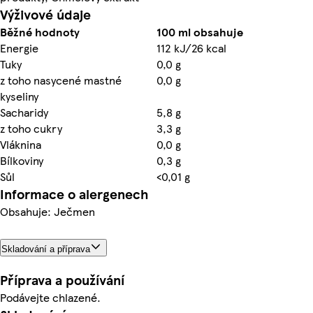
Výživové údaje
Běžné hodnoty
100 ml obsahuje
Energie
112 kJ/26 kcal
Tuky
0,0 g
z toho nasycené mastné
0,0 g
kyseliny
Sacharidy
5,8 g
z toho cukry
3,3 g
Vláknina
0,0 g
Bílkoviny
0,3 g
Sůl
<0,01 g
Informace o alergenech
Obsahuje: Ječmen
Skladování a příprava
Příprava a používání
Podávejte chlazené.