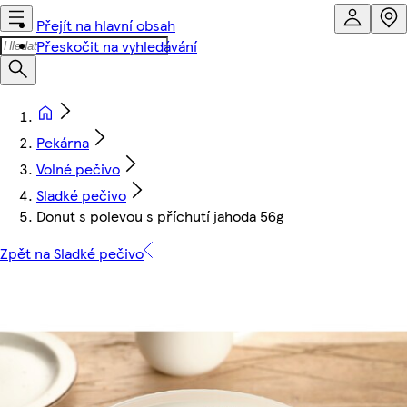
Přejít na hlavní obsah
Přeskočit na vyhledávání
Pekárna
Volné pečivo
Sladké pečivo
Donut s polevou s příchutí jahoda 56g
Zpět na Sladké pečivo