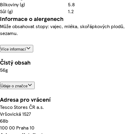
Bílkoviny (g)
5.8
Sůl (g)
1.2
Informace o alergenech
Může obsahovat stopy: vajec, mléka, skořápkových plodů,
sezamu.
Více informací
Čistý obsah
56g
Údaje o značce
Adresa pro vrácení
Tesco Stores ČR a.s.
Vršovická 1527
68b
100 00 Praha 10