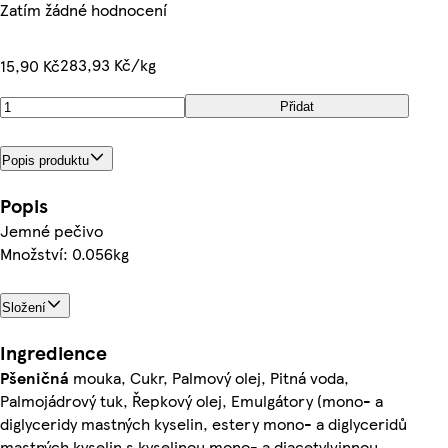
Zatím žádné hodnocení
283,93 Kč/kg
15,90 Kč
Přidat
Popis produktu
Popis
Jemné pečivo
Množství: 0.056kg
Složení
Ingredience
Pšeničná
mouka, Cukr, Palmový olej, Pitná voda,
Palmojádrový tuk, Řepkový olej, Emulgátory (mono- a
diglyceridy mastných kyselin, estery mono- a diglyceridů
mastných kyselin s kyselinou mono- a diacetylvinnou,