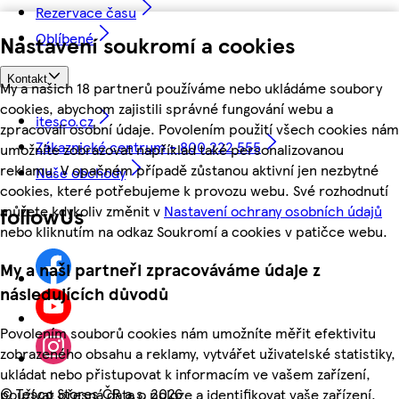
Rezervace času
Oblíbené
Nastavení soukromí a cookies
Kontakt
My a našich 18 partnerů používáme nebo ukládáme soubory
cookies, abychom zajistili správné fungování webu a
itesco.cz
zpracovali osobní údaje. Povolením použití všech cookies nám
Zákaznické centrum - 800 222 555
umožníte zobrazovat například také personalizovanou
reklamu. V opačném případě zůstanou aktivní jen nezbytné
Naše obchody
cookies, které potřebujeme k provozu webu. Své rozhodnutí
můžete kdykoliv změnit v
Nastavení ochrany osobních údajů
followUs
nebo kliknutím na odkaz Soukromí a cookies v patičce webu.
My a naši partneři zpracováváme údaje z
následujících důvodů
Povolením souborů cookies nám umožníte měřit efektivitu
zobrazeného obsahu a reklamy, vytvářet uživatelské statistiky,
ukládat nebo přistupovat k informacím ve vašem zařízení,
©
Tesco Stores ČR a.s. 2026
používat přesná data o poloze a identifikovat vaše zařízení.