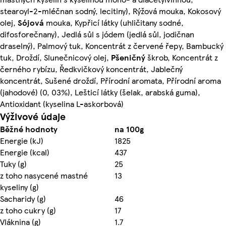
stearoyl-2-mléčnan sodný, lecitiny), Rýžová mouka, Kokosový
olej,
Sójová
mouka, Kypřicí látky (uhličitany sodné,
difosforečnany), Jedlá sůl s jódem (jedlá sůl, jodičnan
draselný), Palmový tuk, Koncentrát z červené řepy, Bambucký
tuk, Droždí, Slunečnicový olej,
Pšeničný
škrob, Koncentrát z
černého rybízu, Ředkvičkový koncentrát, Jablečný
koncentrát, Sušené droždí, Přírodní aromata, Přírodní aroma
(jahodové) (0, 03%), Lešticí látky (šelak, arabská guma),
Antioxidant (kyselina L-askorbová)
Výživové údaje
Běžné hodnoty
na 100g
Energie (kJ)
1825
Energie (kcal)
437
Tuky (g)
25
z toho nasycené mastné
13
kyseliny (g)
Sacharidy (g)
46
z toho cukry (g)
17
Vláknina (g)
1.7