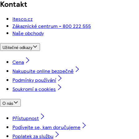
Kontakt
itesco.cz
Zákaznické centrum - 800 222 555
Naše obchody
Užitečné odkazy
Cena
Nakupujte online bezpečně
Podmínky používání
Soukromí a cookies
O nás
Přístupnost
Podívejte se, kam doručujeme
Poplatek za službu