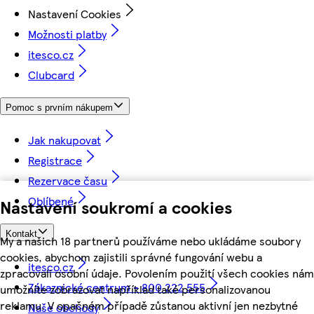
Nastavení Cookies
Možnosti platby
itesco.cz
Clubcard
Pomoc s prvním nákupem
Jak nakupovat
Registrace
Rezervace času
Oblíbené
Nastavení soukromí a cookies
Kontakt
My a našich 18 partnerů používáme nebo ukládáme soubory
cookies, abychom zajistili správné fungování webu a
itesco.cz
zpracovali osobní údaje. Povolením použití všech cookies nám
Zákaznické centrum - 800 222 555
umožníte zobrazovat například také personalizovanou
reklamu. V opačném případě zůstanou aktivní jen nezbytné
Naše obchody