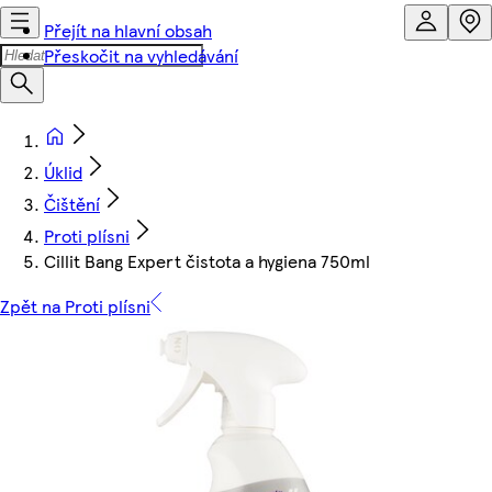
Přejít na hlavní obsah
Přeskočit na vyhledávání
Úklid
Čištění
Proti plísni
Cillit Bang Expert čistota a hygiena 750ml
Zpět na Proti plísni