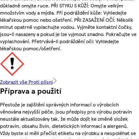
důkladně omyjte ruce. PŘI STYKU S KŮŽÍ: Omyjte velkým
množstvím vody a mýdla. Pří podráždění kůže: Vyhledejte
lékařskou pomoc nebo ošetření. PŘI ZASAŽENÍ OČÍ: Několik
minut opatrně vyplachujte vodou. Vyjměte kontaktní čočky,
jsou-li nasazeny a pokud je lze vyjmout snadno. Pokračujte ve
vyplachování. Přetrvává-li podráždění oči: Vyhledejte
lékařskou pomoc/ošetření.
Zobrazit vše Proti plísni
Příprava a použití
Přestože je zajištění správných informací o výrobcích
věnována nejvyšší péče, jsou předpisy pro výrobu potravin
neustále aktualizovány tak, že může dojít ke změně složek
potravin, obsahu živin, dietetických informací a alergenů.
Vždy byste si měli přečíst etiketu na výrobku a nespoléhat se