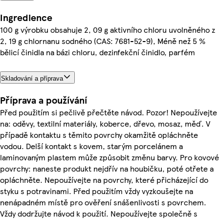
Ingredience
100 g výrobku obsahuje 2, 09 g aktivního chloru uvolněného z
2, 19 g chlornanu sodného (CAS: 7681-52-9), Méně než 5 %
bělicí činidla na bázi chloru, dezinfekční činidlo, parfém
Skladování a příprava
Příprava a používání
Před použitím si pečlivě přečtěte návod. Pozor! Nepoužívejte
na: oděvy, textilní materiály, koberce, dřevo, mosaz, měď. V
případě kontaktu s těmito povrchy okamžitě opláchněte
vodou. Delší kontakt s kovem, starým porcelánem a
laminovaným plastem může způsobit změnu barvy. Pro kovové
povrchy: naneste produkt nejdřív na houbičku, poté otřete a
opláchněte. Nepoužívejte na povrchy, které přicházející do
styku s potravinami. Před použitím vždy vyzkoušejte na
nenápadném místě pro ověření snášenlivosti s povrchem.
Vždy dodržujte návod k použití. Nepoužívejte společně s