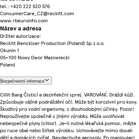
tel.: +420 222 520 576
ConsumerCare_CZ@reckitt.com
www.rbeuroinfo.com
Název a adresa
Držitel autorizace:
Reckitt Benckiser Production (Poland) Sp z o.o.
Okunin 1
05-100 Nowy Dwor Mazowiecki
Poland
Bezpečnostní informace
Cillit Bang Čisticí a dezinfekční sprej. VAROVÁNÍ. Dráždí kůži.
Způsobuje vážné podráždění očí. Může být korozivní pro kovy.
Škodlivý pro vodní organismy, s dlouhodobými účinky. Pozor!
Nepoužívejte společně s jinými výrobky. Může uvolňovat
nebezpečné plyny (chlor). Je-li nutná lékařská pomoc, mějte
po ruce obal nebo štítek výrobku. Uchovávejte mimo dosah
dětí a domácích zvířat. Nevdechujte aerosoly. Po manipulaci