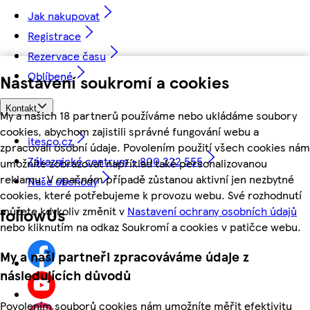
Jak nakupovat
Registrace
Rezervace času
Oblíbené
Nastavení soukromí a cookies
Kontakt
My a našich 18 partnerů používáme nebo ukládáme soubory
cookies, abychom zajistili správné fungování webu a
itesco.cz
zpracovali osobní údaje. Povolením použití všech cookies nám
Zákaznické centrum - 800 222 555
umožníte zobrazovat například také personalizovanou
reklamu. V opačném případě zůstanou aktivní jen nezbytné
Naše obchody
cookies, které potřebujeme k provozu webu. Své rozhodnutí
můžete kdykoliv změnit v
Nastavení ochrany osobních údajů
followUs
nebo kliknutím na odkaz Soukromí a cookies v patičce webu.
My a naši partneři zpracováváme údaje z
následujících důvodů
Povolením souborů cookies nám umožníte měřit efektivitu