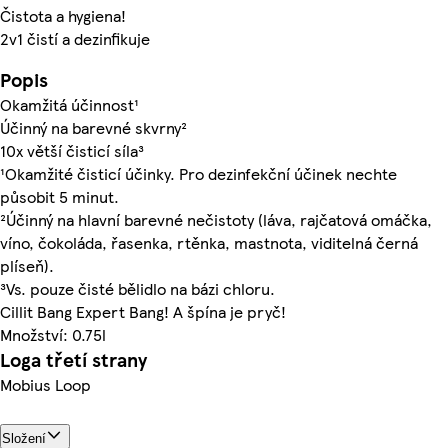
Čistota a hygiena!
2v1 čistí a dezinfikuje
Popis
Okamžitá účinnost¹
Účinný na barevné skvrny²
10x větší čisticí síla³
¹Okamžité čisticí účinky. Pro dezinfekční účinek nechte
působit 5 minut.
²Účinný na hlavní barevné nečistoty (láva, rajčatová omáčka,
víno, čokoláda, řasenka, rtěnka, mastnota, viditelná černá
plíseň).
³Vs. pouze čisté bělidlo na bázi chloru.
Cillit Bang Expert Bang! A špína je pryč!
Množství: 0.75l
Loga třetí strany
Mobius Loop
Složení