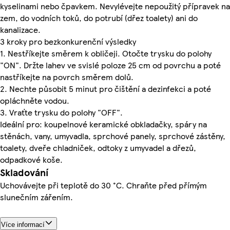
kyselinami nebo čpavkem. Nevylévejte nepoužitý přípravek na
zem, do vodních toků, do potrubí (dřez toalety) ani do
kanalizace.
3 kroky pro bezkonkurenční výsledky
1. Nestříkejte směrem k obličeji. Otočte trysku do polohy
"ON". Držte lahev ve svislé poloze 25 cm od povrchu a poté
nastříkejte na povrch směrem dolů.
2. Nechte působit 5 minut pro čištění a dezinfekci a poté
opláchněte vodou.
3. Vraťte trysku do polohy "OFF".
Ideální pro: koupelnové keramické obkladačky, spáry na
stěnách, vany, umyvadla, sprchové panely, sprchové zástěny,
toalety, dveře chladniček, odtoky z umyvadel a dřezů,
odpadkové koše.
Skladování
Uchovávejte při teplotě do 30 °C. Chraňte před přímým
slunečním zářením.
Více informací