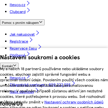
itesco.cz
Clubcard
Pomoc s prvním nákupem
Jak nakupovat
Registrace
Rezervace času
Oblíbené
Nastavení soukromí a cookies
Kontakt
My a našich 18 partnerů používáme nebo ukládáme soubory
cookies, abychom zajistili správné fungování webu a
itesco.cz
zpracovali osobní údaje. Povolením použití všech cookies nám
Zákaznické centrum - 800 222 555
umožníte zobrazovat například také personalizovanou
reklamu. V opačném případě zůstanou aktivní jen nezbytné
Naše obchody
cookies, které potřebujeme k provozu webu. Své rozhodnutí
můžete kdykoliv změnit v
Nastavení ochrany osobních údajů
followUs
nebo kliknutím na odkaz Soukromí a cookies v patičce webu.