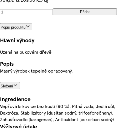
209,00 Kč
Přidat
Popis produktu
Hlavní výhody
Uzená na bukovém dřevě
Popis
Masný výrobek tepelně opracovaný.
Složení
Ingredience
Vepřová krkovice bez kosti (90 %), Pitná voda, Jedlá sůl,
Dextróza, Stabilizátory (dusitan sodný, trifosforečnany),
Zahušťovadlo (karagenan), Antioxidant (askorban sodný)
Výživové údaje