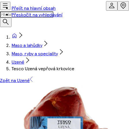
Přejít na hlavní obsah
Přeskočit na vyhledávání
Maso a lahůdky
Maso, ryby a speciality
Uzené
Tesco Uzená vepřová krkovice
Zpět na Uzené