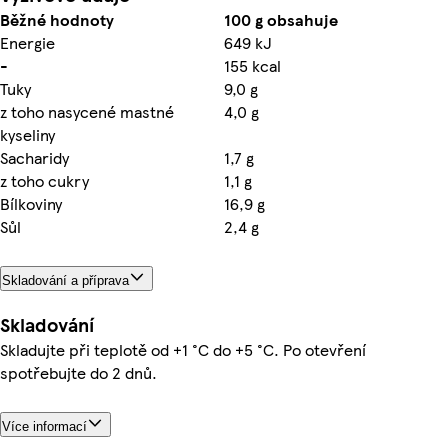
Běžné hodnoty
100 g obsahuje
Energie
649 kJ
-
155 kcal
Tuky
9,0 g
z toho nasycené mastné
4,0 g
kyseliny
Sacharidy
1,7 g
z toho cukry
1,1 g
Bílkoviny
16,9 g
Sůl
2,4 g
Skladování a příprava
Skladování
Skladujte při teplotě od +1 °C do +5 °C. Po otevření
spotřebujte do 2 dnů.
Více informací