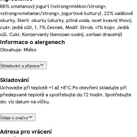
66% smetanový jogurt (<strong>mléko</strong>,
<strong>smetana</strong>, jogurtové kultury), 22% salátové
okurky, Steril. okurky (okurky, pitná voda, ocet kvasný lihový,
cukr, jedlá sůl), 1, 7% česnek, Modif. škrob, <1% kopr, Jedlá
sůl, Cukr, Konzervanty (benzoan sodný, sorban draselný)
Informace o alergenech
Obsahuje: Mléko
Skladování a příprava
Skladování
Uchovejte při teplotě +1 až +8°C.Po otevření skladujte při
předepsané teplotě a spotřebujte do 72 hodin. Spotřebujte
do: viz datum na víčku.
Údaje o značce
Adresa pro vrácení