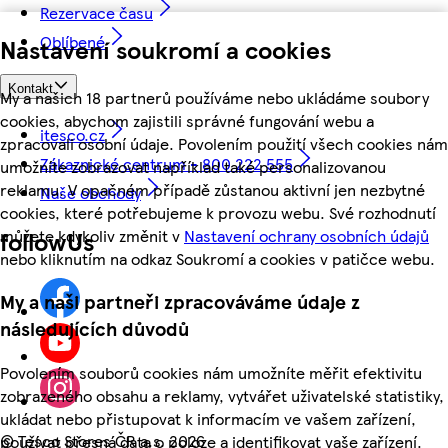
Rezervace času
Oblíbené
Nastavení soukromí a cookies
Kontakt
My a našich 18 partnerů používáme nebo ukládáme soubory
cookies, abychom zajistili správné fungování webu a
itesco.cz
zpracovali osobní údaje. Povolením použití všech cookies nám
Zákaznické centrum - 800 222 555
umožníte zobrazovat například také personalizovanou
reklamu. V opačném případě zůstanou aktivní jen nezbytné
Naše obchody
cookies, které potřebujeme k provozu webu. Své rozhodnutí
můžete kdykoliv změnit v
Nastavení ochrany osobních údajů
followUs
nebo kliknutím na odkaz Soukromí a cookies v patičce webu.
My a naši partneři zpracováváme údaje z
následujících důvodů
Povolením souborů cookies nám umožníte měřit efektivitu
zobrazeného obsahu a reklamy, vytvářet uživatelské statistiky,
ukládat nebo přistupovat k informacím ve vašem zařízení,
©
Tesco Stores ČR a.s. 2026
používat přesná data o poloze a identifikovat vaše zařízení.