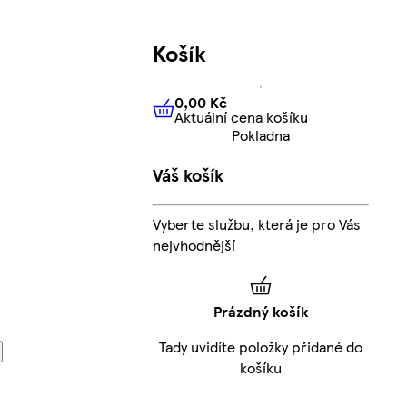
Košík
0,00 Kč
Aktuální cena košíku
0,00 Kč
Aktuální cena košíku
Pokladna
Váš košík
Vyberte službu, která je pro Vás
nejvhodnější
Prázdný košík
Tady uvidíte položky přidané do
košíku