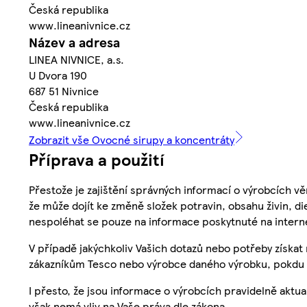
Česká republika
www.lineanivnice.cz
Název a adresa
LINEA NIVNICE, a.s.
U Dvora 190
687 51 Nivnice
Česká republika
www.lineanivnice.cz
Zobrazit vše Ovocné sirupy a koncentráty
Příprava a použití
Přestože je zajištění správných informací o výrobcích vě
že může dojít ke změně složek potravin, obsahu živin, di
nespoléhat se pouze na informace poskytnuté na intern
V případě jakýchkoliv Vašich dotazů nebo potřeby získat
zákazníkům Tesco nebo výrobce daného výrobku, pokdu 
I přesto, že jsou informace o výrobcích pravidelně akt
však nemá vliv na Vaše práva dle zákona.