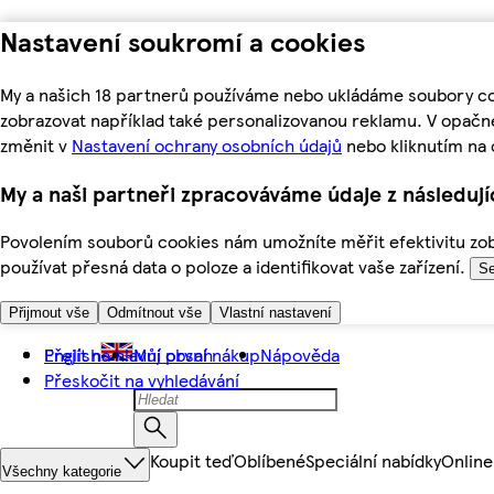
Nastavení soukromí a cookies
My a našich 18 partnerů používáme nebo ukládáme soubory coo
zobrazovat například také personalizovanou reklamu. V opačn
změnit v
Nastavení ochrany osobních údajů
nebo kliknutím na 
My a naši partneři zpracováváme údaje z následuj
Povolením souborů cookies nám umožníte měřit efektivitu zobr
používat přesná data o poloze a identifikovat vaše zařízení.
Se
Přijmout vše
Odmítnout vše
Vlastní nastavení
Přejít na hlavní obsah
English
Můj první nákup
Nápověda
Přeskočit na vyhledávání
Koupit teď
Oblíbené
Speciální nabídky
Online
Všechny kategorie