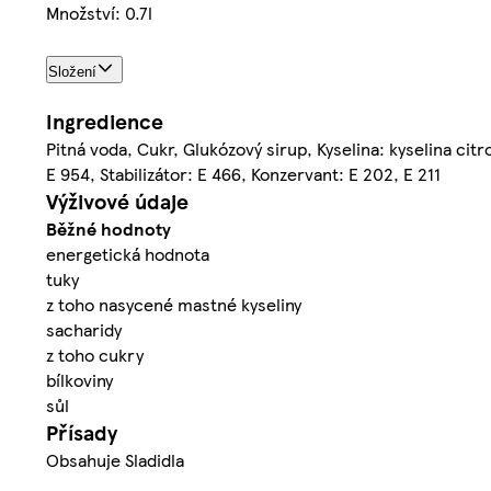
Množství: 0.7l
Složení
Ingredience
Pitná voda, Cukr, Glukózový sirup, Kyselina: kyselina cit
E 954, Stabilizátor: E 466, Konzervant: E 202, E 211
Výživové údaje
Běžné hodnoty
energetická hodnota
tuky
z toho nasycené mastné kyseliny
sacharidy
z toho cukry
bílkoviny
sůl
Přísady
Obsahuje Sladidla