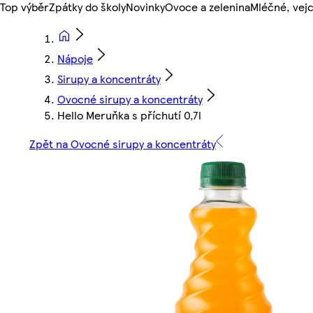
Top výběr
Zpátky do školy
Novinky
Ovoce a zelenina
Mléčné, vejc
Nápoje
Sirupy a koncentráty
Ovocné sirupy a koncentráty
Hello Meruňka s příchutí 0,7l
Zpět na Ovocné sirupy a koncentráty