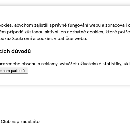
kies, abychom zajistili správné fungování webu a zpracovali 
ém případě zůstanou aktivní jen nezbytné cookies, které pot
odkaz Soukromí a cookies v patičce webu.
ících důvodů
azeného obsahu a reklamy, vytvářet uživatelské statistiky, uk
znam partnerů.
 Club
Inspirace
Léto