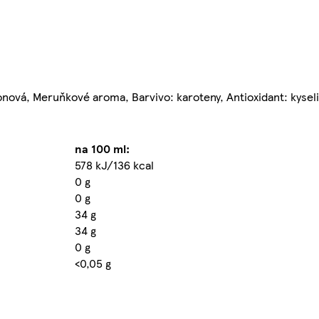
ronová, Meruňkové aroma, Barvivo: karoteny, Antioxidant: kysel
na 100 ml:
578 kJ/136 kcal
0 g
0 g
34 g
34 g
0 g
<0,05 g