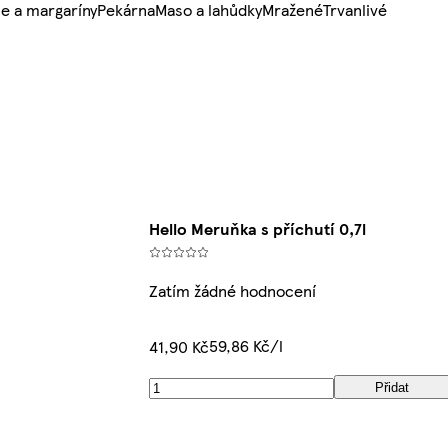
e a margaríny
Pekárna
Maso a lahůdky
Mražené
Trvanlivé
Hello Meruňka s příchutí 0,7l
Zatím žádné hodnocení
59,86 Kč/l
41,90 Kč
Přidat