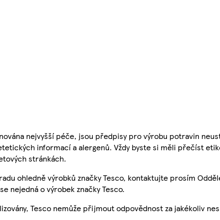
nována nejvyšší péče, jsou předpisy pro výrobu potravin neust
etetických informací a alergenů. Vždy byste si měli přečíst eti
etových stránkách.
 radu ohledně výrobků značky Tesco, kontaktujte prosím Odděl
se nejedná o výrobek značky Tesco.
ualizovány, Tesco nemůže přijmout odpovědnost za jakékoliv ne