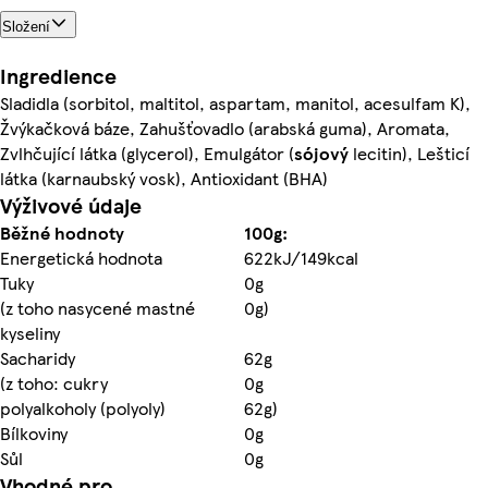
Složení
Ingredience
Sladidla (sorbitol, maltitol, aspartam, manitol, acesulfam K),
Žvýkačková báze, Zahušťovadlo (arabská guma), Aromata,
Zvlhčující látka (glycerol), Emulgátor (
sójový
lecitin), Lešticí
látka (karnaubský vosk), Antioxidant (BHA)
Výživové údaje
Běžné hodnoty
100g:
Energetická hodnota
622kJ/149kcal
Tuky
0g
(z toho nasycené mastné
0g)
kyseliny
Sacharidy
62g
(z toho: cukry
0g
polyalkoholy (polyoly)
62g)
Bílkoviny
0g
Sůl
0g
Vhodné pro