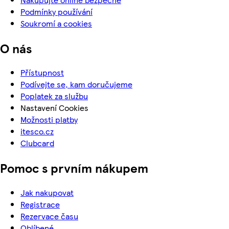
Podmínky používání
Soukromí a cookies
O nás
Přístupnost
Podívejte se, kam doručujeme
Poplatek za službu
Nastavení Cookies
Možnosti platby
itesco.cz
Clubcard
Pomoc s prvním nákupem
Jak nakupovat
Registrace
Rezervace času
Oblíbené