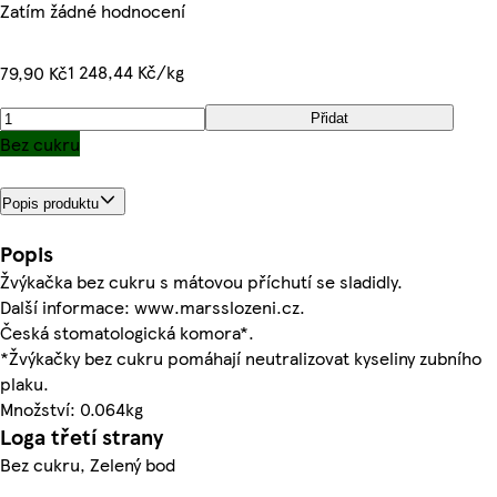
Zatím žádné hodnocení
1 248,44 Kč/kg
79,90 Kč
Přidat
Bez cukru
Popis produktu
Popis
Žvýkačka bez cukru s mátovou příchutí se sladidly.
Další informace: www.marsslozeni.cz.
Česká stomatologická komora*.
*Žvýkačky bez cukru pomáhají neutralizovat kyseliny zubního
plaku.
Množství: 0.064kg
Loga třetí strany
Bez cukru, Zelený bod