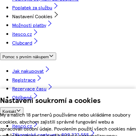
Poplatek za službu
Nastavení Cookies
Možnosti platby
itesco.cz
Clubcard
Pomoc s prvním nákupem
Jak nakupovat
Registrace
Rezervace času
Oblíbené
Nastavení soukromí a cookies
Kontakt
My a našich 18 partnerů používáme nebo ukládáme soubory
cookies, abychom zajistili správné fungování webu a
itesco.cz
zpracovali osobní údaje. Povolením použití všech cookies nám
Zákaznické centrum - 800 222 555
umožníte zobrazovat například také personalizovanou