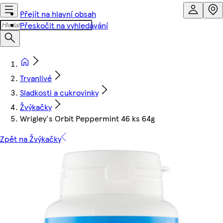
Přejít na hlavní obsah
Přeskočit na vyhledávání
Trvanlivé
Sladkosti a cukrovinky
Žvýkačky
Wrigley's Orbit Peppermint 46 ks 64g
Zpět na Žvýkačky