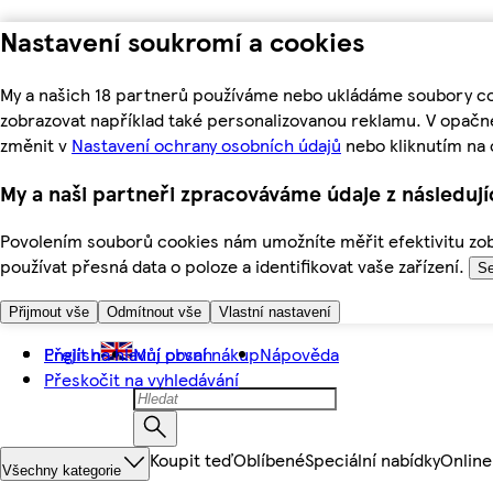
Nastavení soukromí a cookies
My a našich 18 partnerů používáme nebo ukládáme soubory coo
zobrazovat například také personalizovanou reklamu. V opačn
změnit v
Nastavení ochrany osobních údajů
nebo kliknutím na 
My a naši partneři zpracováváme údaje z následuj
Povolením souborů cookies nám umožníte měřit efektivitu zobr
používat přesná data o poloze a identifikovat vaše zařízení.
Se
Přijmout vše
Odmítnout vše
Vlastní nastavení
Přejít na hlavní obsah
English
Můj první nákup
Nápověda
Přeskočit na vyhledávání
Koupit teď
Oblíbené
Speciální nabídky
Online
Všechny kategorie