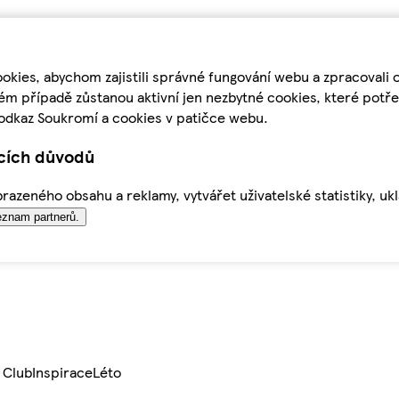
kies, abychom zajistili správné fungování webu a zpracovali 
ém případě zůstanou aktivní jen nezbytné cookies, které pot
odkaz Soukromí a cookies v patičce webu.
ících důvodů
azeného obsahu a reklamy, vytvářet uživatelské statistiky, uk
znam partnerů.
 Club
Inspirace
Léto