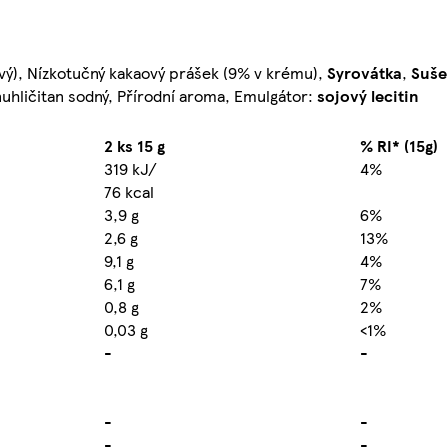
ový), Nízkotučný kakaový prášek (9% v krému),
Syrovátka
,
Suše
nuhličitan sodný, Přírodní aroma, Emulgátor:
sojový lecitin
2 ks 15 g
% RI* (15g)
319 kJ/
4%
76 kcal
3,9 g
6%
2,6 g
13%
9,1 g
4%
6,1 g
7%
0,8 g
2%
0,03 g
<1%
-
-
-
-
-
-