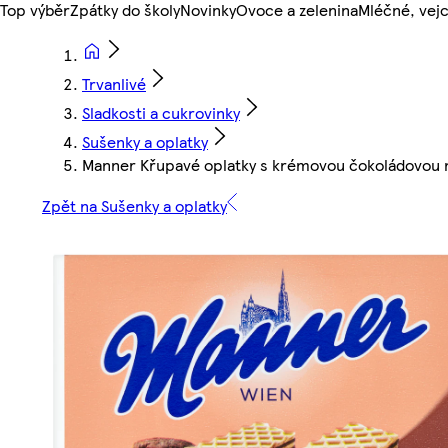
Top výběr
Zpátky do školy
Novinky
Ovoce a zelenina
Mléčné, vejc
Trvanlivé
Sladkosti a cukrovinky
Sušenky a oplatky
Manner Křupavé oplatky s krémovou čokoládovou n
Zpět na Sušenky a oplatky