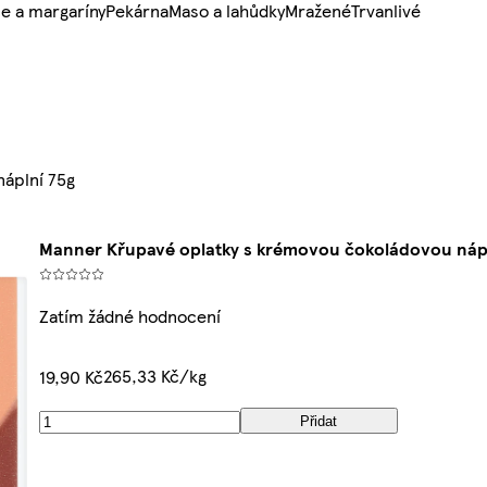
e a margaríny
Pekárna
Maso a lahůdky
Mražené
Trvanlivé
áplní 75g
Manner Křupavé oplatky s krémovou čokoládovou nápl
Zatím žádné hodnocení
265,33 Kč/kg
19,90 Kč
Přidat