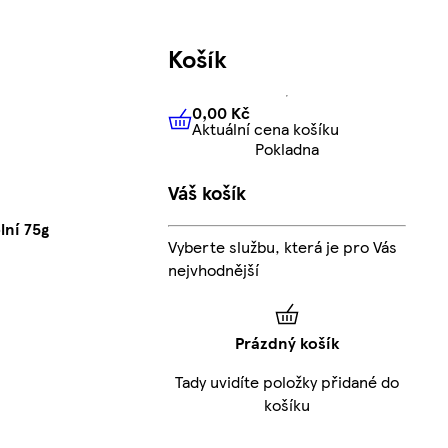
Košík
0,00 Kč
Aktuální cena košíku
0,00 Kč
Aktuální cena košíku
Pokladna
Váš košík
ní 75g
Vyberte službu, která je pro Vás
nejvhodnější
Prázdný košík
Tady uvidíte položky přidané do
košíku