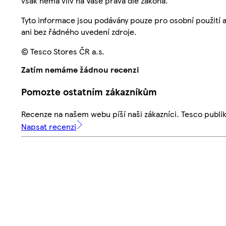
však nemá vliv na Vaše práva dle zákona.
Tyto informace jsou podávány pouze pro osobní použití 
ani bez řádného uvedení zdroje.
© Tesco Stores ČR a.s.
Zatím nemáme žádnou recenzi
Pomozte ostatním zákazníkům
Recenze na našem webu píší naši zákazníci. Tesco publ
Napsat recenzi