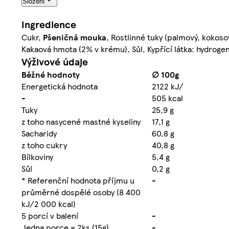
Složení
Ingredience
Cukr,
Pšeničná mouka
, Rostlinné tuky (palmový, kokos
Kakaová hmota (2% v krému), Sůl, Kypřící látka: hydroge
Výživové údaje
Běžné hodnoty
∅ 100g
Energetická hodnota
2122 kJ/
-
505 kcal
Tuky
25,9 g
z toho nasycené mastné kyseliny
17,1 g
Sacharidy
60,8 g
z toho cukry
40,8 g
Bílkoviny
5,4 g
Sůl
0,2 g
* Referenční hodnota příjmu u
-
průměrné dospělé osoby (8 400
kJ/2 000 kcal)
5 porcí v balení
-
Jedna porce = 2ks (15g)
-