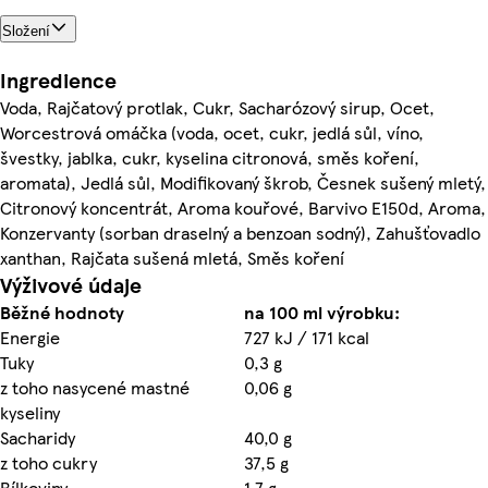
Složení
Ingredience
Voda, Rajčatový protlak, Cukr, Sacharózový sirup, Ocet,
Worcestrová omáčka (voda, ocet, cukr, jedlá sůl, víno,
švestky, jablka, cukr, kyselina citronová, směs koření,
aromata), Jedlá sůl, Modifikovaný škrob, Česnek sušený mletý,
Citronový koncentrát, Aroma kouřové, Barvivo E150d, Aroma,
Konzervanty (sorban draselný a benzoan sodný), Zahušťovadlo
xanthan, Rajčata sušená mletá, Směs koření
Výživové údaje
Běžné hodnoty
na 100 ml výrobku:
Energie
727 kJ / 171 kcal
Tuky
0,3 g
z toho nasycené mastné
0,06 g
kyseliny
Sacharidy
40,0 g
z toho cukry
37,5 g
Bílkoviny
1,7 g