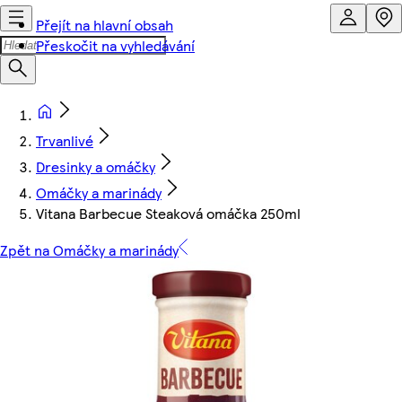
Přejít na hlavní obsah
Přeskočit na vyhledávání
Trvanlivé
Dresinky a omáčky
Omáčky a marinády
Vitana Barbecue Steaková omáčka 250ml
Zpět na Omáčky a marinády