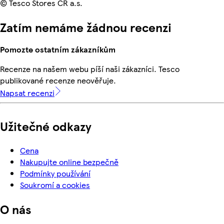
© Tesco Stores ČR a.s.
Zatím nemáme žádnou recenzi
Pomozte ostatním zákazníkům
Recenze na našem webu píší naši zákazníci. Tesco
publikované recenze neověřuje.
Napsat recenzi
Užitečné odkazy
Cena
Nakupujte online bezpečně
Podmínky používání
Soukromí a cookies
O nás