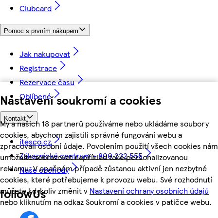
Clubcard
Pomoc s prvním nákupem
Jak nakupovat
Registrace
Rezervace času
Oblíbené
Nastavení soukromí a cookies
Kontakt
My a našich 18 partnerů používáme nebo ukládáme soubory
cookies, abychom zajistili správné fungování webu a
itesco.cz
zpracovali osobní údaje. Povolením použití všech cookies nám
Zákaznické centrum - 800 222 555
umožníte zobrazovat například také personalizovanou
reklamu. V opačném případě zůstanou aktivní jen nezbytné
Naše obchody
cookies, které potřebujeme k provozu webu. Své rozhodnutí
můžete kdykoliv změnit v
Nastavení ochrany osobních údajů
followUs
nebo kliknutím na odkaz Soukromí a cookies v patičce webu.