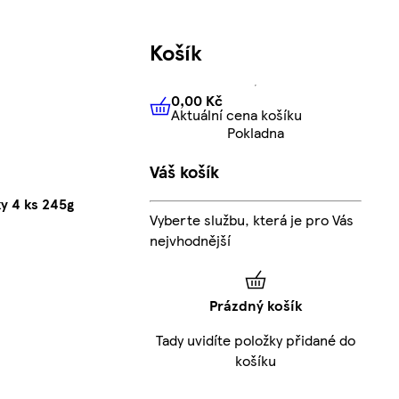
Košík
0,00 Kč
Aktuální cena košíku
0,00 Kč
Aktuální cena košíku
Pokladna
Váš košík
y 4 ks 245g
Vyberte službu, která je pro Vás
nejvhodnější
Prázdný košík
Tady uvidíte položky přidané do
košíku