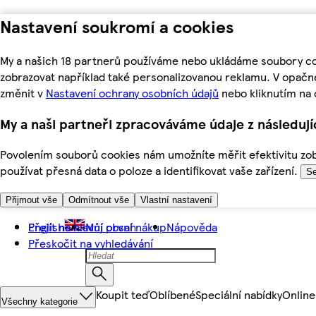
Nastavení soukromí a cookies
My a našich 18 partnerů používáme nebo ukládáme soubory coo
zobrazovat například také personalizovanou reklamu. V opačn
změnit v
Nastavení ochrany osobních údajů
nebo kliknutím na 
My a naši partneři zpracováváme údaje z následuj
Povolením souborů cookies nám umožníte měřit efektivitu zobr
používat přesná data o poloze a identifikovat vaše zařízení.
Se
Přijmout vše
Odmítnout vše
Vlastní nastavení
Přejít na hlavní obsah
English
Můj první nákup
Nápověda
Přeskočit na vyhledávání
Koupit teď
Oblíbené
Speciální nabídky
Online
Všechny kategorie