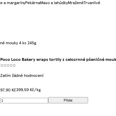
e a margaríny
Pekárna
Maso a lahůdky
Mražené
Trvanlivé
čné mouky 4 ks 245g
Poco Loco Bakery wraps tortily z celozrnné pšeničné mouk
Zatím žádné hodnocení
399,59 Kč/kg
97,90 Kč
Přidat