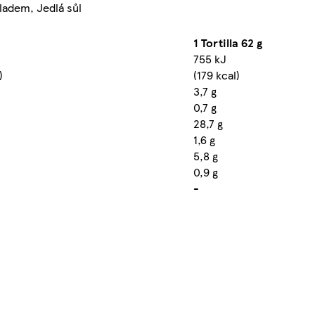
adem, Jedlá sůl
1 Tortilla 62 g
755 kJ
)
(179 kcal)
3,7 g
0,7 g
28,7 g
1,6 g
5,8 g
0,9 g
-