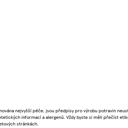
nována nejvyšší péče, jsou předpisy pro výrobu potravin neust
etetických informací a alergenů. Vždy byste si měli přečíst eti
etových stránkách.