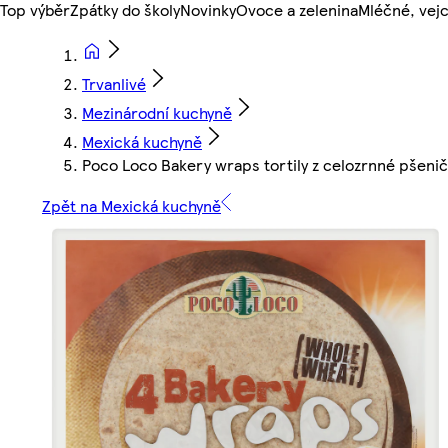
Top výběr
Zpátky do školy
Novinky
Ovoce a zelenina
Mléčné, vejc
Trvanlivé
Mezinárodní kuchyně
Mexická kuchyně
Poco Loco Bakery wraps tortily z celozrnné pšeni
Zpět na Mexická kuchyně