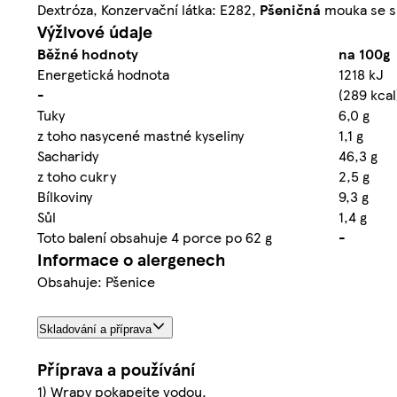
Dextróza, Konzervační látka: E282,
Pšeničná
mouka se sl
Výživové údaje
Běžné hodnoty
na 100g
Energetická hodnota
1218 kJ
-
(289 kcal
Tuky
6,0 g
z toho nasycené mastné kyseliny
1,1 g
Sacharidy
46,3 g
z toho cukry
2,5 g
Bílkoviny
9,3 g
Sůl
1,4 g
Toto balení obsahuje 4 porce po 62 g
-
Informace o alergenech
Obsahuje: Pšenice
Skladování a příprava
Příprava a používání
1) Wrapy pokapejte vodou.