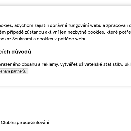
kies, abychom zajistili správné fungování webu a zpracovali 
ém případě zůstanou aktivní jen nezbytné cookies, které pot
odkaz Soukromí a cookies v patičce webu.
ících důvodů
azeného obsahu a reklamy, vytvářet uživatelské statistiky, uk
znam partnerů.
 Club
Inspirace
Grilování