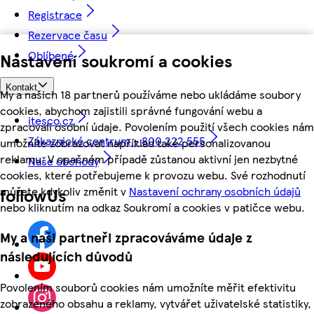
Registrace
Rezervace času
Oblíbené
Nastavení soukromí a cookies
Kontakt
My a našich 18 partnerů používáme nebo ukládáme soubory
cookies, abychom zajistili správné fungování webu a
itesco.cz
zpracovali osobní údaje. Povolením použití všech cookies nám
Zákaznické centrum - 800 222 555
umožníte zobrazovat například také personalizovanou
reklamu. V opačném případě zůstanou aktivní jen nezbytné
Naše obchody
cookies, které potřebujeme k provozu webu. Své rozhodnutí
můžete kdykoliv změnit v
Nastavení ochrany osobních údajů
followUs
nebo kliknutím na odkaz Soukromí a cookies v patičce webu.
My a naši partneři zpracováváme údaje z
následujících důvodů
Povolením souborů cookies nám umožníte měřit efektivitu
zobrazeného obsahu a reklamy, vytvářet uživatelské statistiky,