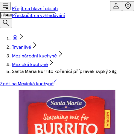
Přejít na hlavní obsah
Přeskočit na vyhledávání
Trvanlivé
Mezinárodní kuchyně
Mexická kuchyně
Santa Maria Burrito kořenící přípravek sypký 28g
Zpět na Mexická kuchyně