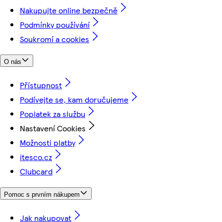
Nakupujte online bezpečně
Podmínky používání
Soukromí a cookies
O nás
Přístupnost
Podívejte se, kam doručujeme
Poplatek za službu
Nastavení Cookies
Možnosti platby
itesco.cz
Clubcard
Pomoc s prvním nákupem
Jak nakupovat