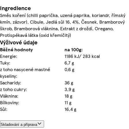
Ingredience
Směs koření (chilli paprička, uzená paprika, koriandr, římský
kmín, zázvor), Cibule, Jedlá sůl 16, 4%, Česnek, Bramborový
škrob, Bramborová vláknina, Extrakt z droždí, Oregano,
Protispékavá látka (oxid křemičitý)
Výživové údaje
Běžné hodnoty
na 100g:
Energie:
1186 kJ/ 283 kcal
Tuky:
6,7 g
z toho nasycené mastné
0,6 g
kyseliny:
Sacharidy:
36 g
z toho cukry:
3,9 g
Vláknina:
18 g
Bílkoviny:
11 g
Sůl:
16,4 g
Skladování a příprava