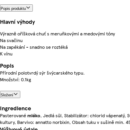
Popis produktu
Hlavní výhody
Výrazně oříšková chuť s meruňkovými a medovými tóny
Na svačinu
Na zapékání - snadno se roztéká
K vínu
Popis
Přírodní polotvrdý sýr švýcarského typu.
Množství: 0.1kg
Složení
Ingredience
Pasterované
mléko
, Jedlá sůl, Stabilizátor: chlorid vápenatý, 
kultury, Barvivo: annatto norbixin, Obsah tuku v sušině min. 
Výživové údaje