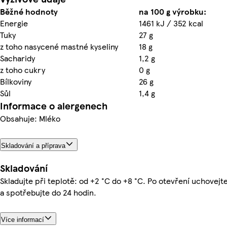
Běžné hodnoty
na 100 g výrobku:
Energie
1461 kJ / 352 kcal
Tuky
27 g
z toho nasycené mastné kyseliny
18 g
Sacharidy
1,2 g
z toho cukry
0 g
Bílkoviny
26 g
Sůl
1,4 g
Informace o alergenech
Obsahuje: Mléko
Skladování a příprava
Skladování
Skladujte při teplotě: od +2 °C do +8 °C. Po otevření uchovejt
a spotřebujte do 24 hodin.
Více informací