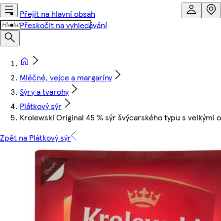
Přejít na hlavní obsah
Přeskočit na vyhledávání
Mléčné, vejce a margaríny
Sýry a tvarohy
Plátkový sýr
Krolewski Original 45 % sýr švýcarského typu s velkými o
Zpět na Plátkový sýr