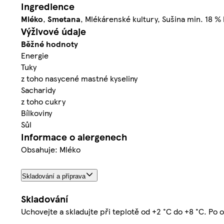
Ingredience
Mléko
,
Smetana
, Mlékárenské kultury, Sušina min. 18 %
Výživové údaje
Běžné hodnoty
Energie
Tuky
z toho nasycené mastné kyseliny
Sacharidy
z toho cukry
Bílkoviny
Sůl
Informace o alergenech
Obsahuje: Mléko
Skladování a příprava
Skladování
Uchovejte a skladujte při teplotě od +2 °C do +8 °C. Po 