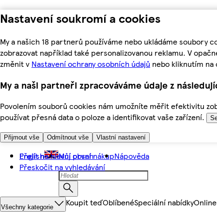
Nastavení soukromí a cookies
My a našich 18 partnerů používáme nebo ukládáme soubory coo
zobrazovat například také personalizovanou reklamu. V opačn
změnit v
Nastavení ochrany osobních údajů
nebo kliknutím na 
My a naši partneři zpracováváme údaje z následuj
Povolením souborů cookies nám umožníte měřit efektivitu zobr
používat přesná data o poloze a identifikovat vaše zařízení.
Se
Přijmout vše
Odmítnout vše
Vlastní nastavení
Přejít na hlavní obsah
English
Můj první nákup
Nápověda
Přeskočit na vyhledávání
Koupit teď
Oblíbené
Speciální nabídky
Online
Všechny kategorie