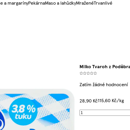
e a margaríny
Pekárna
Maso a lahůdky
Mražené
Trvanlivé
Milko Tvaroh z Poděbr
Zatím žádné hodnocení
115,60 Kč/kg
28,90 Kč