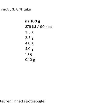
 hmot., 3, 8 % tuku
na 100 g
379 kJ / 90 kcal
3,8 g
2,5 g
4,0 g
4,0 g
10 g
0,10 g
otevření ihned spotřebujte.