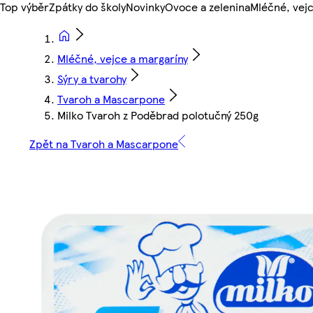
Top výběr
Zpátky do školy
Novinky
Ovoce a zelenina
Mléčné, vejc
Mléčné, vejce a margaríny
Sýry a tvarohy
Tvaroh a Mascarpone
Milko Tvaroh z Poděbrad polotučný 250g
Zpět na Tvaroh a Mascarpone