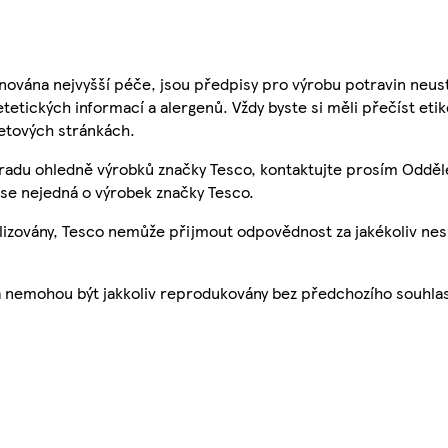
nována nejvyšší péče, jsou předpisy pro výrobu potravin neust
etetických informací a alergenů. Vždy byste si měli přečíst eti
etových stránkách.
 radu ohledně výrobků značky Tesco, kontaktujte prosím Odděl
se nejedná o výrobek značky Tesco.
ualizovány, Tesco nemůže přijmout odpovědnost za jakékoliv ne
a nemohou být jakkoliv reprodukovány bez předchozího souhla