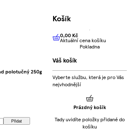
Košík
0,00 Kč
Aktuální cena košíku
0,00 Kč
Aktuální cena košíku
Pokladna
Váš košík
ad polotučný 250g
Vyberte službu, která je pro Vás
nejvhodnější
Prázdný košík
Tady uvidíte položky přidané do
Přidat
košíku