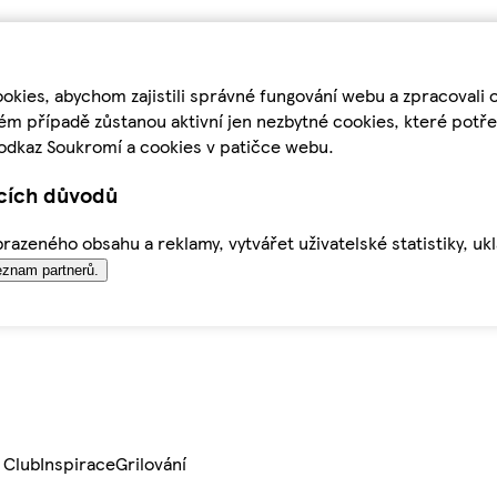
kies, abychom zajistili správné fungování webu a zpracovali 
ém případě zůstanou aktivní jen nezbytné cookies, které pot
odkaz Soukromí a cookies v patičce webu.
ících důvodů
azeného obsahu a reklamy, vytvářet uživatelské statistiky, uk
znam partnerů.
 Club
Inspirace
Grilování