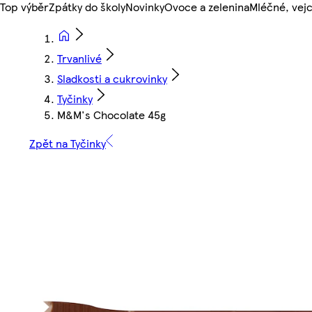
Top výběr
Zpátky do školy
Novinky
Ovoce a zelenina
Mléčné, vejc
Trvanlivé
Sladkosti a cukrovinky
Tyčinky
M&M's Chocolate 45g
Zpět na Tyčinky