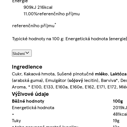
Energie
909kJ
216kcal
11.00%
referenčního příjmu
*
referenčního příjmu
Typické hodnoty na 100 g: Energetická hodnota {energie
Složení
Ingredience
Cukr, Kakaová hmota, Sušené plnotučné
mléko
,
Laktóza
(arabská guma), Emulgátor (
sójový
lecitin), Barviva*, De
Aroma, * E100, E133, E160a, E160e, E162, E171, E172, Ml
Výživové údaje
Běžné hodnoty
100g
Energetická hodnota
2019k
-
481kca
Tuky
19g
z toho nasycené mastné kyseliny
12g