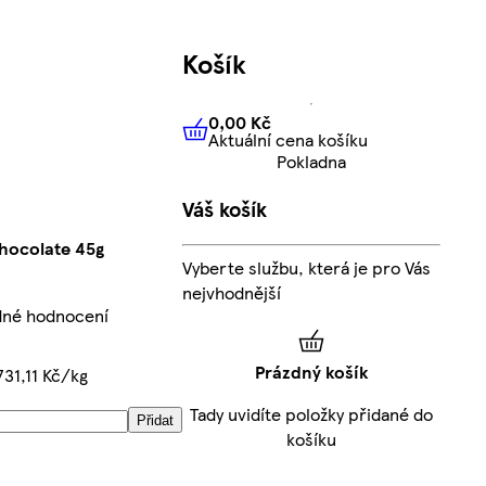
Košík
0,00 Kč
Aktuální cena košíku
0,00 Kč
Aktuální cena košíku
Pokladna
Váš košík
hocolate 45g
Vyberte službu, která je pro Vás
nejvhodnější
dné hodnocení
Prázdný košík
731,11 Kč/kg
Tady uvidíte položky přidané do
Přidat
košíku