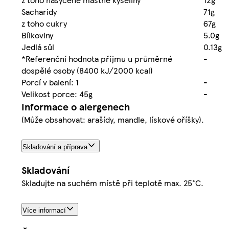
Sacharidy
71g
z toho cukry
67g
Bílkoviny
5.0g
Jedlá sůl
0.13g
*Referenční hodnota příjmu u průměrné
-
dospělé osoby (8400 kJ/2000 kcal)
Porcí v balení: 1
-
Velikost porce: 45g
-
Informace o alergenech
(Může obsahovat: arašídy, mandle, lískové oříšky).
Skladování a příprava
Skladování
Skladujte na suchém místě při teplotě max. 25°C.
Více informací