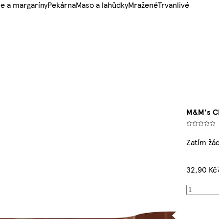
e a margaríny
Pekárna
Maso a lahůdky
Mražené
Trvanlivé
M&M's C
Zatím žá
32,90 Kč