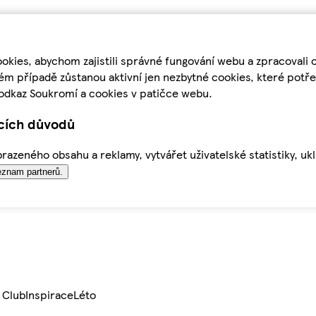
kies, abychom zajistili správné fungování webu a zpracovali 
ém případě zůstanou aktivní jen nezbytné cookies, které pot
odkaz Soukromí a cookies v patičce webu.
ících důvodů
azeného obsahu a reklamy, vytvářet uživatelské statistiky, uk
znam partnerů.
 Club
Inspirace
Léto