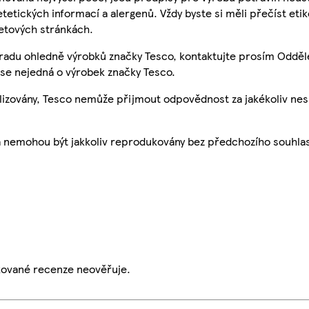
etetických informací a alergenů. Vždy byste si měli přečíst eti
etových stránkách.
 radu ohledně výrobků značky Tesco, kontaktujte prosím Odděl
se nejedná o výrobek značky Tesco.
ualizovány, Tesco nemůže přijmout odpovědnost za jakékoliv ne
a nemohou být jakkoliv reprodukovány bez předchozího souhla
ikované recenze neověřuje.