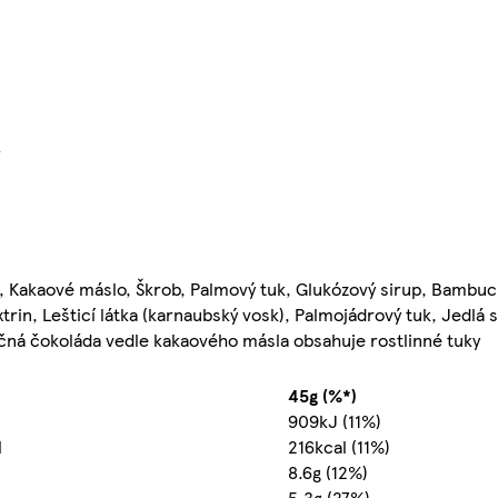
}
, Kakaové máslo, Škrob, Palmový tuk, Glukózový sirup, Bambucký
xtrin, Lešticí látka (karnaubský vosk), Palmojádrový tuk, Jedlá s
éčná čokoláda vedle kakaového másla obsahuje rostlinné tuky
45g (%*)
J
909kJ (11%)
l
216kcal (11%)
8.6g (12%)
5.3g (27%)