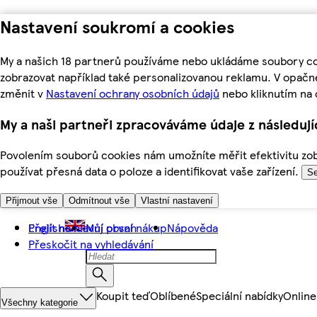
Nastavení soukromí a cookies
My a našich 18 partnerů používáme nebo ukládáme soubory coo
zobrazovat například také personalizovanou reklamu. V opačn
změnit v
Nastavení ochrany osobních údajů
nebo kliknutím na 
My a naši partneři zpracováváme údaje z následuj
Povolením souborů cookies nám umožníte měřit efektivitu zobr
používat přesná data o poloze a identifikovat vaše zařízení.
Se
Přijmout vše
Odmítnout vše
Vlastní nastavení
Přejít na hlavní obsah
English
Můj první nákup
Nápověda
Přeskočit na vyhledávání
Koupit teď
Oblíbené
Speciální nabídky
Online
Všechny kategorie