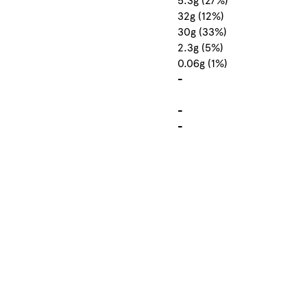
32g (12%)
30g (33%)
2.3g (5%)
0.06g (1%)
-
-
-