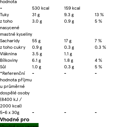
hodnota
-
530 kcal
159 kcal
Tuky
31 g
9.3 g
13 %
z toho
3.0 g
0.9 g
5 %
nasycené
mastné kyseliny
Sacharidy
55 g
17 g
7 %
z toho cukry
0.9 g
0.3 g
0.3 %
Vláknina
3.5 g
1.1 g
Bílkoviny
6.1 g
1.8 g
4 %
Sůl
1.0 g
0.3 g
5 %
*Referenční
-
-
-
hodnota příjmu
u průměrné
dospělé osoby
(8400 kJ /
2000 kcal)
5-6 x 30g
-
-
-
Vhodné pro
Vhodné pro vegany