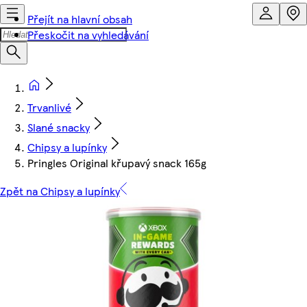
Přejít na hlavní obsah
Přeskočit na vyhledávání
Trvanlivé
Slané snacky
Chipsy a lupínky
Pringles Original křupavý snack 165g
Zpět na Chipsy a lupínky