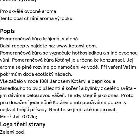
Pro skvělé ovocné aroma
Tento obal chrání aroma výrobku
Popis
Pomerančová kůra krájená, sušená
Další recepty najdete na: www.kotanyi.com.
Pomerančová kůra se vyznačuje hořkosladkou a silně ovocnou
vůní. Pomerančová kůra Kotányi je určena ke konzumaci. Její
aroma se plně rozvine po namočení ve vodě. Při vaření Vašim
pokrmům dodá exotický nádech.
Vše začalo v roce 1881 Janosem Kotányi a paprikou a
zanedlouho to bylo ušlechtilé koření a bylinky z celého světa -
jim dáváme celou svou vášeň. Tehdy, stejně jako dnes. Proto
pro dosažení jedinečné Kotányi chuti používáme pouze ty
nejkvalitnější přísady. Nechte se jimi také inspirovat.
Množství: 0.02kg
Loga třetí strany
Zelený bod