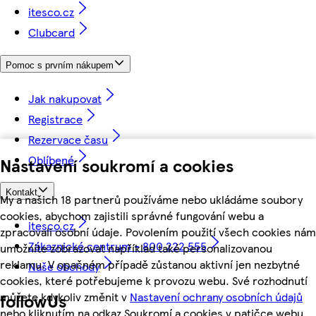
itesco.cz
Clubcard
Pomoc s prvním nákupem
Jak nakupovat
Registrace
Rezervace času
Oblíbené
Nastavení soukromí a cookies
Kontakt
My a našich 18 partnerů používáme nebo ukládáme soubory
cookies, abychom zajistili správné fungování webu a
itesco.cz
zpracovali osobní údaje. Povolením použití všech cookies nám
Zákaznické centrum - 800 222 555
umožníte zobrazovat například také personalizovanou
reklamu. V opačném případě zůstanou aktivní jen nezbytné
Naše obchody
cookies, které potřebujeme k provozu webu. Své rozhodnutí
můžete kdykoliv změnit v
Nastavení ochrany osobních údajů
followUs
nebo kliknutím na odkaz Soukromí a cookies v patičce webu.