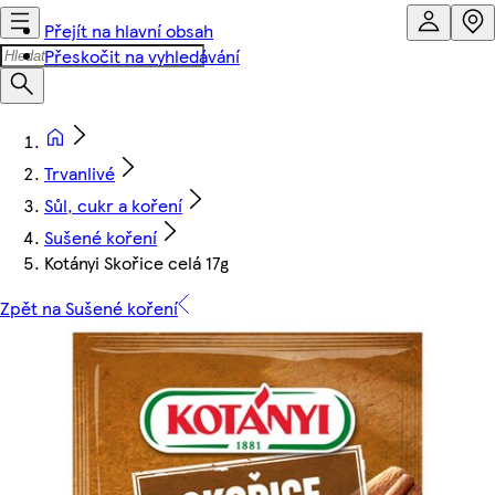
Přejít na hlavní obsah
Přeskočit na vyhledávání
Trvanlivé
Sůl, cukr a koření
Sušené koření
Kotányi Skořice celá 17g
Zpět na Sušené koření