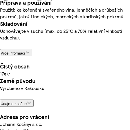
Příprava a používání
Použití: ke kořenění svařeného vína, jehněčích a drůbežích
pokrmů, jakož i indických, marockých a karibských pokrmů.
Skladování
Uchovávejte v suchu (max. do 25°C a 70% relativní vlhkosti
vzduchu).
Více informací
Čistý obsah
17g ℮
Země původu
Vyrobeno v Rakousku
Údaje o značce
Adresa pro vrácení
Johann Kotányi s.r.o.