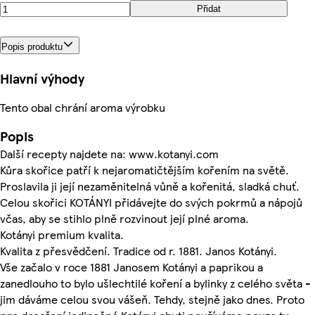
Přidat
Popis produktu
Hlavní výhody
Tento obal chrání aroma výrobku
Popis
Další recepty najdete na: www.kotanyi.com
Kůra skořice patří k nejaromatičtějším kořením na světě.
Proslavila ji její nezaměnitelná vůně a kořenitá, sladká chuť.
Celou skořici KOTÁNYI přidávejte do svých pokrmů a nápojů
včas, aby se stihlo plně rozvinout její plné aroma.
Kotányi premium kvalita.
Kvalita z přesvědčení. Tradice od r. 1881. Janos Kotányi.
Vše začalo v roce 1881 Janosem Kotányi a paprikou a
zanedlouho to bylo ušlechtilé koření a bylinky z celého světa -
jim dáváme celou svou vášeň. Tehdy, stejně jako dnes. Proto