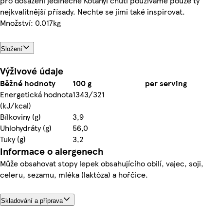
pro dosažení jedinečné Kotányi chuti používáme pouze ty
nejkvalitnější přísady. Nechte se jimi také inspirovat.
Množství: 0.017kg
Složení
Výživové údaje
Běžné hodnoty
100 g
per serving
Energetická hodnota
1343/321
(kJ/kcal)
Bílkoviny (g)
3,9
Uhlohydráty (g)
56,0
Tuky (g)
3,2
Informace o alergenech
Může obsahovat stopy lepek obsahujícího obilí, vajec, soji,
celeru, sezamu, mléka (laktóza) a hořčice.
Skladování a příprava