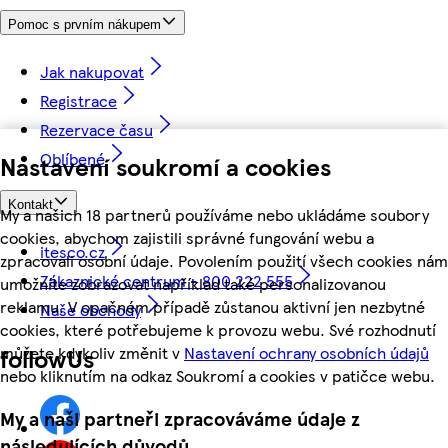
Pomoc s prvním nákupem
Jak nakupovat
Registrace
Rezervace času
Oblíbené
Nastavení soukromí a cookies
Kontakt
My a našich 18 partnerů používáme nebo ukládáme soubory
cookies, abychom zajistili správné fungování webu a
itesco.cz
zpracovali osobní údaje. Povolením použití všech cookies nám
Zákaznické centrum - 800 222 555
umožníte zobrazovat například také personalizovanou
reklamu. V opačném případě zůstanou aktivní jen nezbytné
Naše obchody
cookies, které potřebujeme k provozu webu. Své rozhodnutí
můžete kdykoliv změnit v
Nastavení ochrany osobních údajů
followUs
nebo kliknutím na odkaz Soukromí a cookies v patičce webu.
My a naši partneři zpracováváme údaje z
následujících důvodů