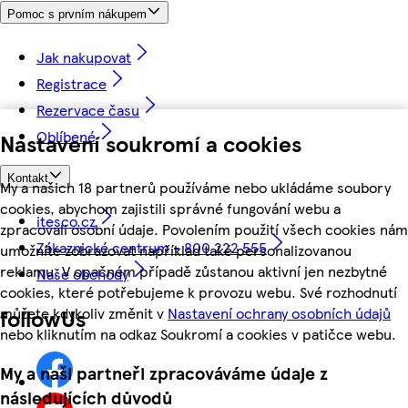
Pomoc s prvním nákupem
Jak nakupovat
Registrace
Rezervace času
Oblíbené
Nastavení soukromí a cookies
Kontakt
My a našich 18 partnerů používáme nebo ukládáme soubory
cookies, abychom zajistili správné fungování webu a
itesco.cz
zpracovali osobní údaje. Povolením použití všech cookies nám
Zákaznické centrum - 800 222 555
umožníte zobrazovat například také personalizovanou
reklamu. V opačném případě zůstanou aktivní jen nezbytné
Naše obchody
cookies, které potřebujeme k provozu webu. Své rozhodnutí
můžete kdykoliv změnit v
Nastavení ochrany osobních údajů
followUs
nebo kliknutím na odkaz Soukromí a cookies v patičce webu.
My a naši partneři zpracováváme údaje z
následujících důvodů