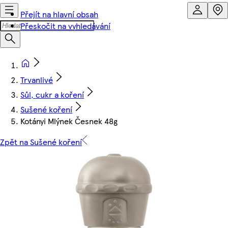
Přejít na hlavní obsah
Přeskočit na vyhledávání
Trvanlivé
Sůl, cukr a koření
Sušené koření
Kotányi Mlýnek Česnek 48g
Zpět na Sušené koření