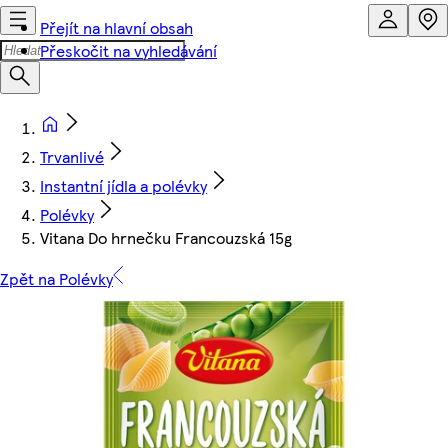
Přejít na hlavní obsah
Přeskočit na vyhledávání
Trvanlivé
Instantní jídla a polévky
Polévky
Vitana Do hrnečku Francouzská 15g
Zpět na Polévky