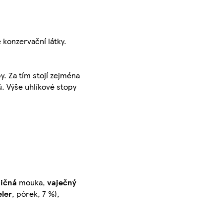
 konzervační látky.
y. Za tím stojí zejména
ů. Výše uhlíkové stopy
ičná
mouka,
vaječný
eler
, pórek, 7 %),