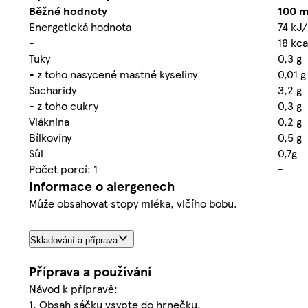
Běžné hodnoty
100 m
Energetická hodnota
74 kJ/
-
18 kca
Tuky
0,3 g
- z toho nasycené mastné kyseliny
0,01 g
Sacharidy
3,2 g
- z toho cukry
0,3 g
Vláknina
0,2 g
Bílkoviny
0,5 g
Sůl
0,7g
Počet porcí: 1
-
Informace o alergenech
Může obsahovat stopy mléka, vlčího bobu.
Skladování a příprava
Příprava a používání
Návod k přípravě:
1. Obsah sáčku vsypte do hrnečku.