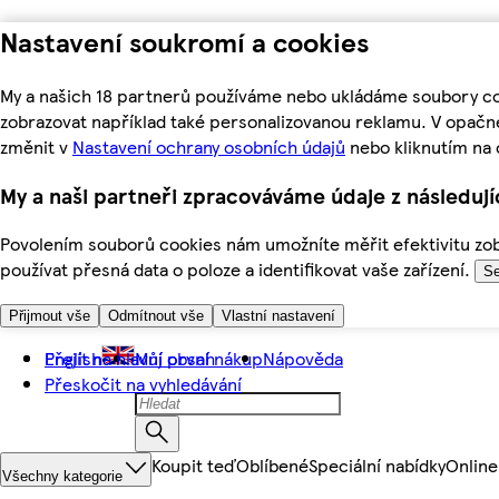
Nastavení soukromí a cookies
My a našich 18 partnerů používáme nebo ukládáme soubory coo
zobrazovat například také personalizovanou reklamu. V opačn
změnit v
Nastavení ochrany osobních údajů
nebo kliknutím na 
My a naši partneři zpracováváme údaje z následuj
Povolením souborů cookies nám umožníte měřit efektivitu zobr
používat přesná data o poloze a identifikovat vaše zařízení.
Se
Přijmout vše
Odmítnout vše
Vlastní nastavení
Přejít na hlavní obsah
English
Můj první nákup
Nápověda
Přeskočit na vyhledávání
Koupit teď
Oblíbené
Speciální nabídky
Online
Všechny kategorie