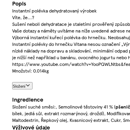
Popis
Instantní polévka dehydratovaný výrobek
Víte, že...?
Sušení neboli dehydratace je staletími prověřený způsob
Vaše dotazy a náměty uvítáme na níže uvedené adrese n
Výborná instantní kuřecí polévka do hrnečku. Neobsahuje
Instantní polévky do hrnečku Vitana nesou označení „Výro
nízké náklady na dopravu a skladování, minimální odpad př
je nižší než například u banánu, ovocného jogurtu nebo 
https://www.youtube.com/watch?v=YooPQWLNtbs&fea
Množství: 0.014kg
Složení
Ingredience
Složení suché směsi:, Semolinové těstoviny 41 % (
pšeni
bílek, jedlá sůl, extrakt rozmarýnový, droždí), Modifikov
Maltodextrin, Řepkový olej, Kvasnicový extrakt, Cukr, Smě
Výživové údaje