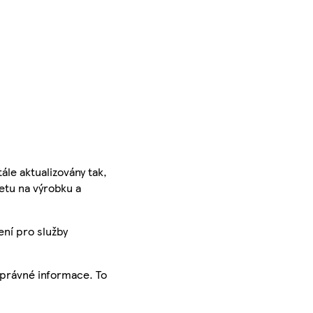
ále aktualizovány tak,
ketu na výrobku a
ení pro služby
správné informace. To