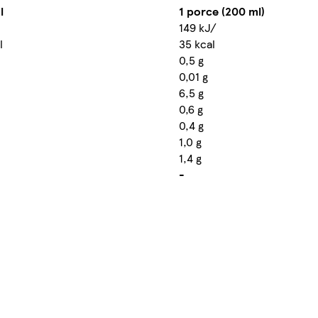
l
1 porce (200 ml)
149 kJ/
l
35 kcal
0,5 g
0,01 g
6,5 g
0,6 g
0,4 g
1,0 g
1,4 g
-