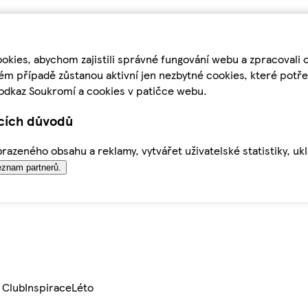
kies, abychom zajistili správné fungování webu a zpracovali 
ém případě zůstanou aktivní jen nezbytné cookies, které pot
odkaz Soukromí a cookies v patičce webu.
ících důvodů
azeného obsahu a reklamy, vytvářet uživatelské statistiky, uk
znam partnerů.
 Club
Inspirace
Léto