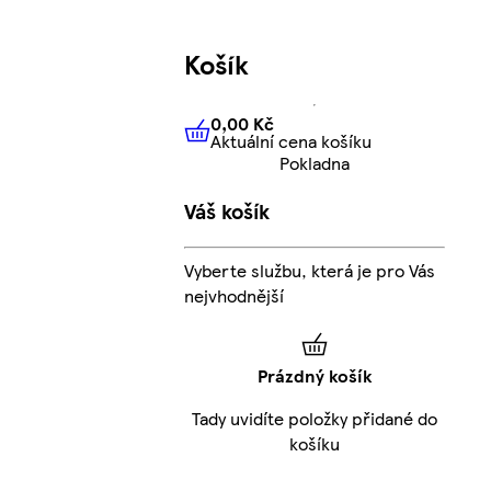
Košík
0,00 Kč
Aktuální cena košíku
0,00 Kč
Aktuální cena košíku
Pokladna
Váš košík
Vyberte službu, která je pro Vás
nejvhodnější
Prázdný košík
Tady uvidíte položky přidané do
košíku