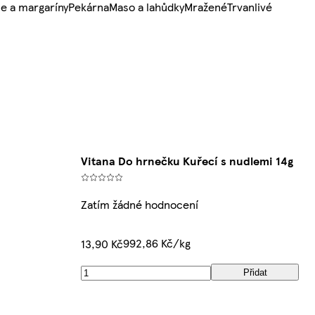
e a margaríny
Pekárna
Maso a lahůdky
Mražené
Trvanlivé
Vitana Do hrnečku Kuřecí s nudlemi 14g
Zatím žádné hodnocení
992,86 Kč/kg
13,90 Kč
Přidat