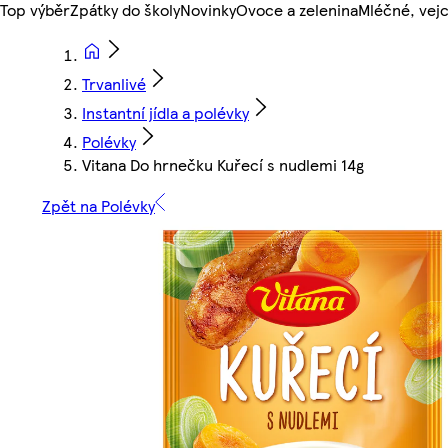
Top výběr
Zpátky do školy
Novinky
Ovoce a zelenina
Mléčné, vejc
Trvanlivé
Instantní jídla a polévky
Polévky
Vitana Do hrnečku Kuřecí s nudlemi 14g
Zpět na Polévky