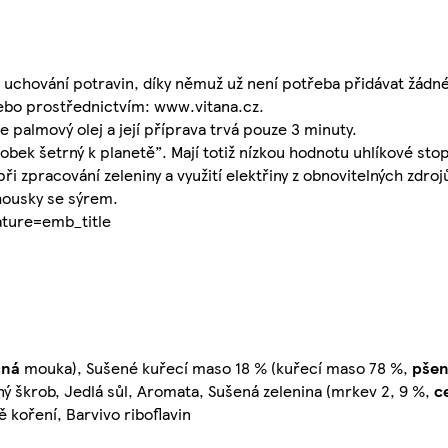
 uchování potravin, díky němuž už není potřeba přidávat žádné
ebo prostřednictvím: www.vitana.cz.
 palmový olej a její příprava trvá pouze 3 minuty.
bek šetrný k planetě”. Mají totiž nízkou hodnotu uhlíkové stop
i zpracování zeleniny a využití elektřiny z obnovitelných zdroj
housky se sýrem.
ture=emb_title
čná
mouka), Sušené kuřecí maso 18 % (kuřecí maso 78 %,
pšen
aný škrob, Jedlá sůl, Aromata, Sušená zelenina (mrkev 2, 9 %,
c
 koření, Barvivo riboflavin