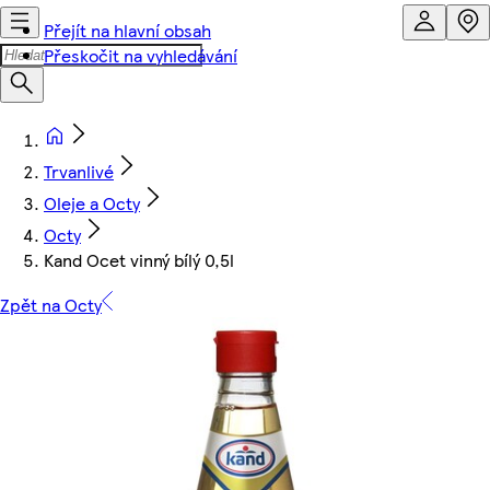
Přejít na hlavní obsah
Přeskočit na vyhledávání
Trvanlivé
Oleje a Octy
Octy
Kand Ocet vinný bílý 0,5l
Zpět na Octy