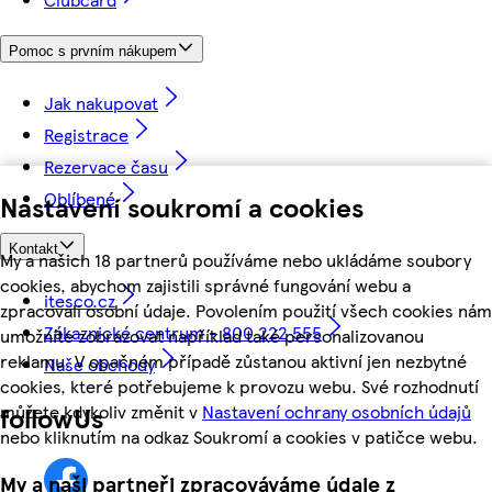
Pomoc s prvním nákupem
Jak nakupovat
Registrace
Rezervace času
Oblíbené
Nastavení soukromí a cookies
Kontakt
My a našich 18 partnerů používáme nebo ukládáme soubory
cookies, abychom zajistili správné fungování webu a
itesco.cz
zpracovali osobní údaje. Povolením použití všech cookies nám
Zákaznické centrum - 800 222 555
umožníte zobrazovat například také personalizovanou
reklamu. V opačném případě zůstanou aktivní jen nezbytné
Naše obchody
cookies, které potřebujeme k provozu webu. Své rozhodnutí
můžete kdykoliv změnit v
Nastavení ochrany osobních údajů
followUs
nebo kliknutím na odkaz Soukromí a cookies v patičce webu.
My a naši partneři zpracováváme údaje z