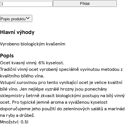
Přidat
Popis produktu
Hlavní výhody
Vyrobeno biologickým kvašením
Popis
Ocet kvasný vinný. 6% kyselost.
Tradiční vinný ocet vyrobený speciálně vyvinutou metodou z
kvalitního bílého vína.
Vstupní surovinou pro tento vynikající ocet je velice kvalitní
bílé víno. Jen nejlépe vyzrálé hrozny jsou ponechány
sklepmistry šetrně zkvasit biologickými postupy na bílý vinný
ocet. Pro typické jemné aroma a vyváženou kyselost
doporučujeme jeho použití do zeleninových salátů a marinád
na ryby a drůbež.
Množství: 0.5l