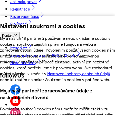
Jak nakupovat
Registrace
Rezervace času
Oblíbené
Nastavení soukromí a cookies
Kontakt
My a našich 18 partnerů používáme nebo ukládáme soubory
cookies, abychom zajistili správné fungování webu a
itesco.cz
zpracovali osobní údaje. Povolením použití všech cookies nám
Zákaznické centrum - 800 222 555
umožníte zobrazovat například také personalizovanou
reklamu. V opačném případě zůstanou aktivní jen nezbytné
Naše obchody
cookies, které potřebujeme k provozu webu. Své rozhodnutí
můžete kdykoliv změnit v
Nastavení ochrany osobních údajů
followUs
nebo kliknutím na odkaz Soukromí a cookies v patičce webu.
My a naši partneři zpracováváme údaje z
následujících důvodů
Povolením souborů cookies nám umožníte měřit efektivitu
zobrazeného obsahu a reklamy, vytvářet uživatelské statistiky,