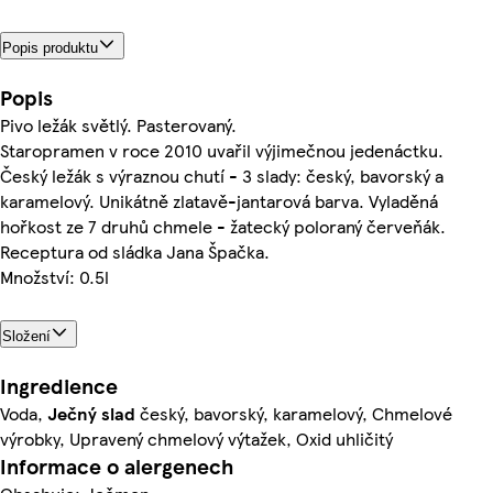
Popis produktu
Popis
Pivo ležák světlý. Pasterovaný.
Staropramen v roce 2010 uvařil výjimečnou jedenáctku.
Český ležák s výraznou chutí - 3 slady: český, bavorský a
karamelový. Unikátně zlatavě-jantarová barva. Vyladěná
hořkost ze 7 druhů chmele - žatecký poloraný červeňák.
Receptura od sládka Jana Špačka.
Množství: 0.5l
Složení
Ingredience
Voda,
Ječný slad
český, bavorský, karamelový, Chmelové
výrobky, Upravený chmelový výtažek, Oxid uhličitý
Informace o alergenech