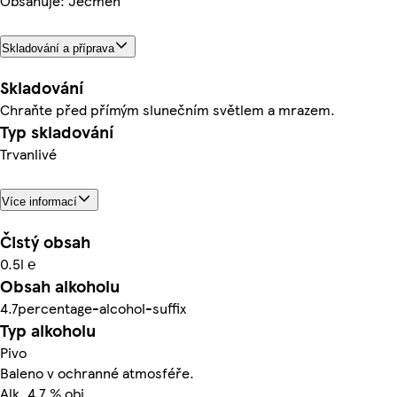
Obsahuje: Ječmen
Skladování a příprava
Skladování
Chraňte před přímým slunečním světlem a mrazem.
Typ skladování
Trvanlivé
Více informací
Čistý obsah
0.5l ℮
Obsah alkoholu
4.7percentage-alcohol-suffix
Typ alkoholu
Pivo
Baleno v ochranné atmosféře.
Alk. 4,7 % obj.