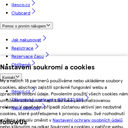
itesco.cz
Clubcard
Pomoc s prvním nákupem
Jak nakupovat
Registrace
Rezervace času
Oblíbené
Nastavení soukromí a cookies
Kontakt
My a našich 18 partnerů používáme nebo ukládáme soubory
cookies, abychom zajistili správné fungování webu a
itesco.cz
zpracovali osobní údaje. Povolením použití všech cookies nám
Zákaznické centrum - 800 222 555
umožníte zobrazovat například také personalizovanou
reklamu. V opačném případě zůstanou aktivní jen nezbytné
Naše obchody
cookies, které potřebujeme k provozu webu. Své rozhodnutí
můžete kdykoliv změnit v
Nastavení ochrany osobních údajů
followUs
nebo kliknutím na odkaz Soukromí a cookies v patičce webu.