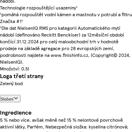
nádobí.
Technologie rozpouštějící usazeniny¹
¹pomáhá rozpouštět vodní kámen a mastnotu v potrubí a filtru
Značka #1¹
¹Dle dat NielsenIQ RMS pro kategorii Automatického mytí
nádobí (definováno Reckitt Benckiser) za 12měsíční období
končící 31.12.2024 pro celý maloobchodní trh v hodnotě
prodeje na základě agregace pro 28 evropských zemí,
podrobnosti najdete na www.finishinfo.cz, (Copyright© 2024,
NielsenIQ).
Množství: 0.5l
Loga třetí strany
Zelený bod
Složení
Ingredience
5 % nebo více, avšak méně než 15 % neiontové povrchově
aktivní látky, Parfém, Nebezpečná složka: kyselina citrónová;