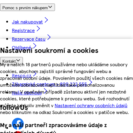
Pomoc s prvním nákupem
Jak nakupovat
Registrace
Rezervace času
Oblíbené
Nastavení soukromí a cookies
Kontakt
My a našich 18 partnerů používáme nebo ukládáme soubory
cookies, abychom zajistili správné fungování webu a
itesco.cz
zpracovali osobní údaje. Povolením použití všech cookies nám
Zákaznické centrum - 800 222 555
umožníte zobrazovat například také personalizovanou
reklamu. V opačném případě zůstanou aktivní jen nezbytné
Naše obchody
cookies, které potřebujeme k provozu webu. Své rozhodnutí
můžete kdykoliv změnit v
Nastavení ochrany osobních údajů
followUs
nebo kliknutím na odkaz Soukromí a cookies v patičce webu.
My a naši partneři zpracováváme údaje z
následujících důvodů