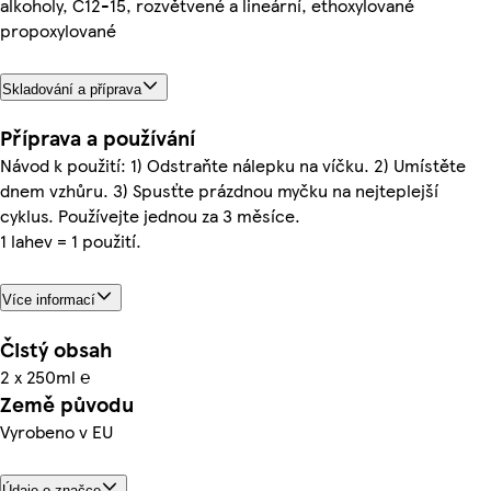
alkoholy, C12-15, rozvětvené a lineární, ethoxylované
propoxylované
Skladování a příprava
Příprava a používání
Návod k použití: 1) Odstraňte nálepku na víčku. 2) Umístěte
dnem vzhůru. 3) Spusťte prázdnou myčku na nejteplejší
cyklus. Používejte jednou za 3 měsíce.
1 lahev = 1 použití.
Více informací
Čistý obsah
2 x 250ml ℮
Země původu
Vyrobeno v EU
Údaje o značce