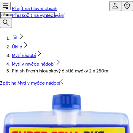
Přejít na hlavní obsah
Přeskočit na vyhledávání
Úklid
Mytí nádobí
Mytí v myčce nádobí
Finish Fresh hloubkový čistič myčky 2 x 250ml
Zpět na Mytí v myčce nádobí