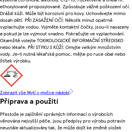
ethoxylované propoxylované. Způsobuje vážné poškození očí.
Dráždí kůži. Může být korozivní pro kovy. Uchovávejte mimo
dosah dětí. PŘI ZASAŽENÍ OČÍ: Několik minut opatrně
vyplachujte vodou. Vyjměte kontaktní čočky, jsou-li nasazeny
a pokud je lze vyjmout snadno. Pokračujte ve vyplachování.
Okamžitě volejte TOXIKOLOGICKÉ INFORMAČNÍ STŘEDISKO
nebo lékaře. PŘI STYKU S KŮŽÍ: Omyjte velkým množstvím
vody. Je-li nutná lékařská pomoc, mějte po ruce obal nebo
štítek výrobku.
Zobrazit vše Mytí v myčce nádobí
Příprava a použití
Přestože je zajištění správných informací o výrobcích
věnována nejvyšší péče, jsou předpisy pro výrobu potravin
neustále aktualizovány tak, že může dojít ke změně složek