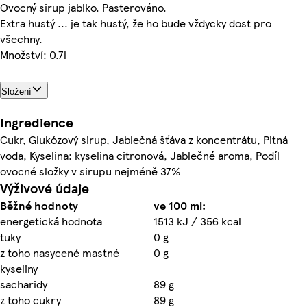
Ovocný sirup jablko. Pasterováno.
Extra hustý ... je tak hustý, že ho bude vždycky dost pro
všechny.
Množství: 0.7l
Složení
Ingredience
Cukr, Glukózový sirup, Jablečná šťáva z koncentrátu, Pitná
voda, Kyselina: kyselina citronová, Jablečné aroma, Podíl
ovocné složky v sirupu nejméně 37%
Výživové údaje
Běžné hodnoty
ve 100 ml:
energetická hodnota
1513 kJ / 356 kcal
tuky
0 g
z toho nasycené mastné
0 g
kyseliny
sacharidy
89 g
z toho cukry
89 g