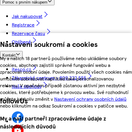
Pomoc s prvním nákupem
Jak nakupovat
Registrace
Rezervace času
Oblíbené
Nastavení soukromí a cookies
Kontakt
My a našich 18 partnerů používáme nebo ukládáme soubory
cookies, abychom zajistili správné fungování webu a
itesco.cz
zpracovali osobní údaje. Povolením použití všech cookies nám
Zákaznické centrum - 800 222 555
umožníte zobrazovat například také personalizovanou
reklamu. V opačném případě zůstanou aktivní jen nezbytné
Naše obchody
cookies, které potřebujeme k provozu webu. Své rozhodnutí
můžete kdykoliv změnit v
Nastavení ochrany osobních údajů
followUs
nebo kliknutím na odkaz Soukromí a cookies v patičce webu.
My a naši partneři zpracováváme údaje z
následujících důvodů