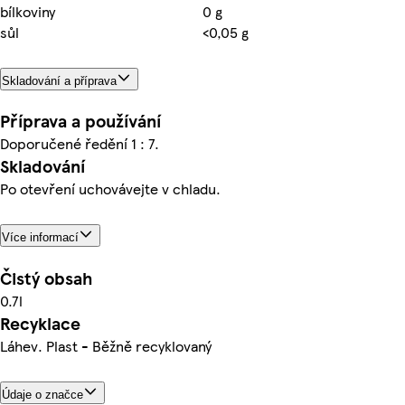
bílkoviny
0 g
sůl
<0,05 g
Skladování a příprava
Příprava a používání
Doporučené ředění 1 : 7.
Skladování
Po otevření uchovávejte v chladu.
Více informací
Čistý obsah
0.7l
Recyklace
Láhev. Plast - Běžně recyklovaný
Údaje o značce