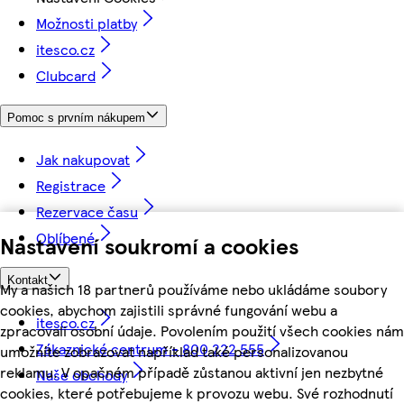
Možnosti platby
itesco.cz
Clubcard
Pomoc s prvním nákupem
Jak nakupovat
Registrace
Rezervace času
Oblíbené
Nastavení soukromí a cookies
Kontakt
My a našich 18 partnerů používáme nebo ukládáme soubory
cookies, abychom zajistili správné fungování webu a
itesco.cz
zpracovali osobní údaje. Povolením použití všech cookies nám
Zákaznické centrum - 800 222 555
umožníte zobrazovat například také personalizovanou
reklamu. V opačném případě zůstanou aktivní jen nezbytné
Naše obchody
cookies, které potřebujeme k provozu webu. Své rozhodnutí