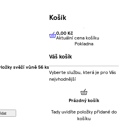
Košík
0,00 Kč
Aktuální cena košíku
0,00 Kč
Aktuální cena košíku
Pokladna
Váš košík
ložky svěží vůně 56 ks
Vyberte službu, která je pro Vás
nejvhodnější
Prázdný košík
Tady uvidíte položky přidané do
idat
košíku