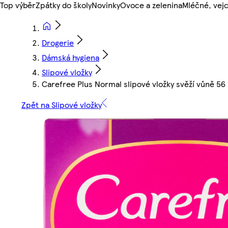
Top výběr
Zpátky do školy
Novinky
Ovoce a zelenina
Mléčné, vejc
Drogerie
Dámská hygiena
Slipové vložky
Carefree Plus Normal slipové vložky svěží vůně 56
Zpět na Slipové vložky