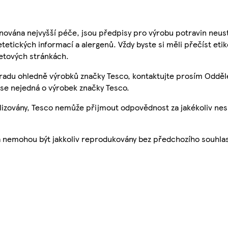
nována nejvyšší péče, jsou předpisy pro výrobu potravin neust
etetických informací a alergenů. Vždy byste si měli přečíst eti
etových stránkách.
 radu ohledně výrobků značky Tesco, kontaktujte prosím Odděl
se nejedná o výrobek značky Tesco.
ualizovány, Tesco nemůže přijmout odpovědnost za jakékoliv ne
a nemohou být jakkoliv reprodukovány bez předchozího souhla