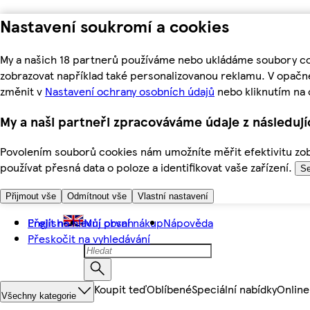
Nastavení soukromí a cookies
My a našich 18 partnerů používáme nebo ukládáme soubory coo
zobrazovat například také personalizovanou reklamu. V opačn
změnit v
Nastavení ochrany osobních údajů
nebo kliknutím na 
My a naši partneři zpracováváme údaje z následuj
Povolením souborů cookies nám umožníte měřit efektivitu zobr
používat přesná data o poloze a identifikovat vaše zařízení.
Se
Přijmout vše
Odmítnout vše
Vlastní nastavení
Přejít na hlavní obsah
English
Můj první nákup
Nápověda
Přeskočit na vyhledávání
Koupit teď
Oblíbené
Speciální nabídky
Online
Všechny kategorie