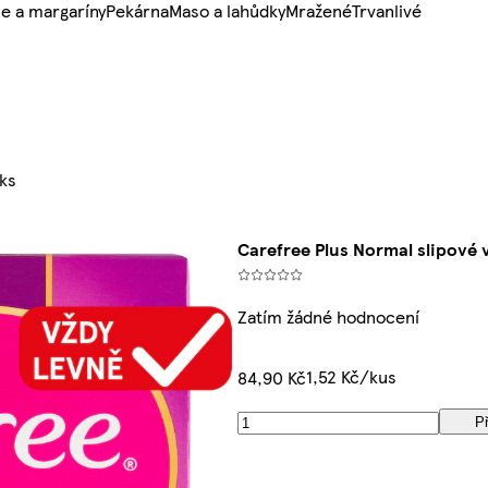
e a margaríny
Pekárna
Maso a lahůdky
Mražené
Trvanlivé
 ks
Carefree Plus Normal slipové v
Zatím žádné hodnocení
1,52 Kč/kus
84,90 Kč
Př