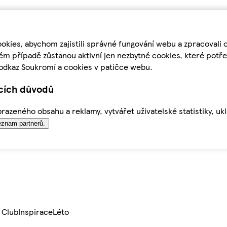
kies, abychom zajistili správné fungování webu a zpracovali 
ém případě zůstanou aktivní jen nezbytné cookies, které pot
odkaz Soukromí a cookies v patičce webu.
ících důvodů
azeného obsahu a reklamy, vytvářet uživatelské statistiky, uk
znam partnerů.
 Club
Inspirace
Léto