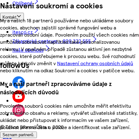
Oblíbené
Nastavení soukromí a cookies
Kontakt
My a našich 18 partnerů používáme nebo ukládáme soubory
cookies, abychom zajistili správné fungování webu a
itesco.cz
zpracovali osobní údaje. Povolením použití všech cookies nám
Zákaznické centrum - 800 222 555
umožníte zobrazovat například také personalizovanou
reklamu. V opačném případě zůstanou aktivní jen nezbytné
Naše obchody
cookies, které potřebujeme k provozu webu. Své rozhodnutí
můžete kdykoliv změnit v
Nastavení ochrany osobních údajů
followUs
nebo kliknutím na odkaz Soukromí a cookies v patičce webu.
My a naši partneři zpracováváme údaje z
následujících důvodů
Povolením souborů cookies nám umožníte měřit efektivitu
zobrazeného obsahu a reklamy, vytvářet uživatelské statistiky,
ukládat nebo přistupovat k informacím ve vašem zařízení,
©
Tesco Stores ČR a.s. 2026
používat přesná data o poloze a identifikovat vaše zařízení.
Seznam partnerů.