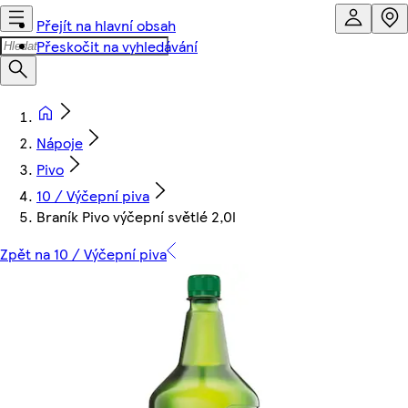
Přejít na hlavní obsah
Přeskočit na vyhledávání
Nápoje
Pivo
10 / Výčepní piva
Braník Pivo výčepní světlé 2,0l
Zpět na 10 / Výčepní piva