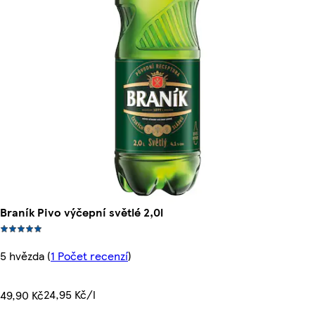
Braník Pivo výčepní světlé 2,0l
5 hvězda
(
1 Počet recenzí
)
24,95 Kč/l
49,90 Kč