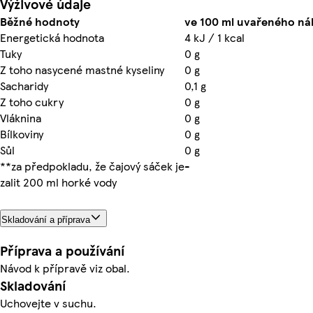
Výživové údaje
Běžné hodnoty
ve 100 ml uvařeného ná
Energetická hodnota
4 kJ / 1 kcal
Tuky
0 g
Z toho nasycené mastné kyseliny
0 g
Sacharidy
0,1 g
Z toho cukry
0 g
Vláknina
0 g
Bílkoviny
0 g
Sůl
0 g
**za předpokladu, že čajový sáček je
-
zalit 200 ml horké vody
Skladování a příprava
Příprava a používání
Návod k přípravě viz obal.
Skladování
Uchovejte v suchu.