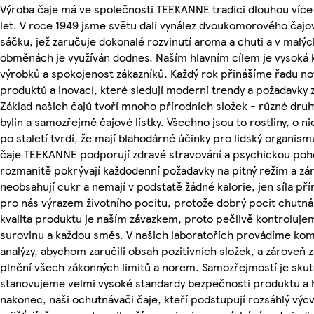
Výroba čaje má ve společnosti TEEKANNE tradici dlouhou více
let. V roce 1949 jsme světu dali vynález dvoukomorového čaj
sáčku, jež zaručuje dokonalé rozvinutí aroma a chuti a v malýc
obměnách je využíván dodnes. Naším hlavním cílem je vysoká k
výrobků a spokojenost zákazníků. Každý rok přinášíme řadu n
produktů a inovací, které sledují moderní trendy a požadavky 
Základ našich čajů tvoří mnoho přírodních složek - různé dru
bylin a samozřejmě čajové lístky. Všechno jsou to rostliny, o nic
po staletí tvrdí, že mají blahodárné účinky pro lidský organis
čaje TEEKANNE podporují zdravé stravování a psychickou poh
rozmanitě pokrývají každodenní požadavky na pitný režim a zá
neobsahují cukr a nemají v podstatě žádné kalorie, jen síla přír
pro nás výrazem životního pocitu, protože dobrý pocit chutná
kvalita produktu je naším závazkem, proto pečlivě kontroluj
surovinu a každou směs. V našich laboratořích provádíme kom
analýzy, abychom zaručili obsah pozitivních složek, a zároveň 
plnění všech zákonných limitů a norem. Samozřejmostí je skut
stanovujeme velmi vysoké standardy bezpečnosti produktu a h
nakonec, naši ochutnávači čaje, kteří podstupují rozsáhlý výcv