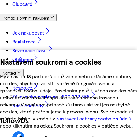
Clubcard
Pomoc s prvním nákupem
Jak nakupovat
Registrace
Rezervace času
Oblíbené
Nastavení soukromí a cookies
Kontakt
My a našich 18 partnerů používáme nebo ukládáme soubory
cookies, abychom zajistili správné fungování webu a
itesco.cz
zpracovali osobní údaje. Povolením použití všech cookies nám
Zákaznické centrum - 800 222 555
umožníte zobrazovat například také personalizovanou
reklamu. V opačném případě zůstanou aktivní jen nezbytné
Naše obchody
cookies, které potřebujeme k provozu webu. Své rozhodnutí
můžete kdykoliv změnit v
Nastavení ochrany osobních údajů
followUs
nebo kliknutím na odkaz Soukromí a cookies v patičce webu.