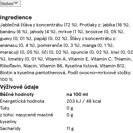
Složení
Ingredience
Jablečná šťáva z koncentrátu (72 %), Protlaky z: jablka (16 %),
banánu (6 %), jahody (4 %), mrkve (1 %), broskve (0, 05 %),
guavy (0, 01 %), papáji (0, 02 %), Šťávy z koncentrátu z:
ananasu (0, 4 %), pomeranče (0, 3 %), manga (0, 1 %),
maracuji (0, 05 %), liči (0, 02 %), opuncie (0, 02 %), kiwi (0, 02
%), limetky (0, 01 %), Vitamin A, Vitamin E, Vitamin C, Thiamin,
Riboflavin, Niacin, Vitamin B6, Kyselina listová, Vitamin B12,
Biotin a kyselina pantothenová, Podíl ovocno-mrkvové složky:
100 %
Výživové údaje
Běžné hodnoty
na 100 ml
Energetická hodnota
203 kJ / 48 kcal
Tuky
0 g
z toho: nasycené mastné
0 g
kyseliny
Sacharidy
11 g