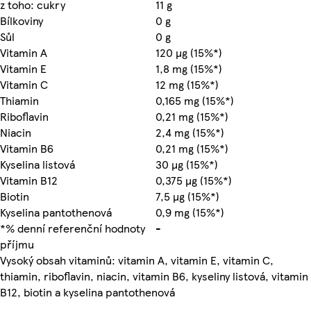
z toho: cukry
11 g
Bílkoviny
0 g
Sůl
0 g
Vitamin A
120 µg (15%*)
Vitamin E
1,8 mg (15%*)
Vitamin C
12 mg (15%*)
Thiamin
0,165 mg (15%*)
Riboflavin
0,21 mg (15%*)
Niacin
2,4 mg (15%*)
Vitamin B6
0,21 mg (15%*)
Kyselina listová
30 µg (15%*)
Vitamin B12
0,375 µg (15%*)
Biotin
7,5 µg (15%*)
Kyselina pantothenová
0,9 mg (15%*)
*% denní referenční hodnoty
-
příjmu
Vysoký obsah vitaminů: vitamin A, vitamin E, vitamin C,
thiamin, riboflavin, niacin, vitamin B6, kyseliny listová, vitamin
B12, biotin a kyselina pantothenová