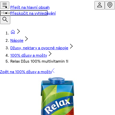
Přejít na hlavní obsah
Přeskočit na vyhledávání
Nápoje
Džusy, nektary a ovocné nápoje
100% džusy a mošty
Relax Džus 100% multivitamin 1l
Zpět na 100% džusy a mošty