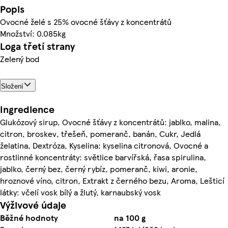
Popis
Ovocné želé s 25% ovocné šťávy z koncentrátů
Množství: 0.085kg
Loga třetí strany
Zelený bod
Složení
Ingredience
Glukózový sirup, Ovocné šťávy z koncentrátů: jablko, malina,
citron, broskev, třešeň, pomeranč, banán, Cukr, Jedlá
želatina, Dextróza, Kyselina: kyselina citronová, Ovocné a
rostlinné koncentráty: světlice barvířská, řasa spirulina,
jablko, černý bez, černý rybíz, pomeranč, kiwi, aronie,
hroznové víno, citron, Extrakt z černého bezu, Aroma, Lešticí
látky: včelí vosk bílý a žlutý, karnaubský vosk
Výživové údaje
Běžné hodnoty
na 100 g