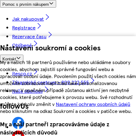
Pomoc s prvním nákupem
Jak nakupovat
Registrace
Rezervace času
Oblíbené
Nastavení soukromí a cookies
Kontakt
My a našich 18 partnerů používáme nebo ukládáme soubory
cookies, abychom zajistili správné fungování webu a
itesco.cz
zpracovali osobní údaje. Povolením použití všech cookies nám
Zákaznické centrum - 800 222 555
umožníte zobrazovat například také personalizovanou
reklamu. V opačném případě zůstanou aktivní jen nezbytné
Naše obchody
cookies, které potřebujeme k provozu webu. Své rozhodnutí
můžete kdykoliv změnit v
Nastavení ochrany osobních údajů
followUs
nebo kliknutím na odkaz Soukromí a cookies v patičce webu.
My a naši partneři zpracováváme údaje z
následujících důvodů