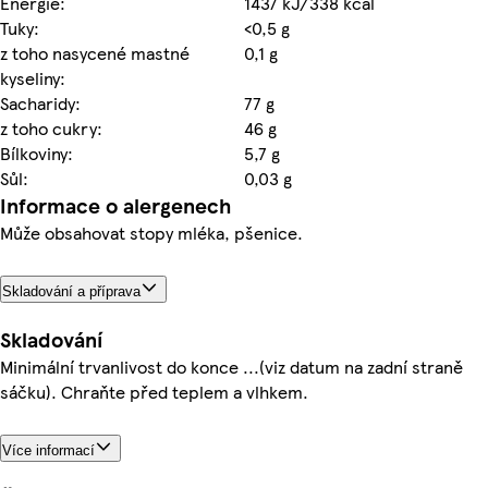
Energie:
1437 kJ/338 kcal
Tuky:
<0,5 g
z toho nasycené mastné
0,1 g
kyseliny:
Sacharidy:
77 g
z toho cukry:
46 g
Bílkoviny:
5,7 g
Sůl:
0,03 g
Informace o alergenech
Může obsahovat stopy mléka, pšenice.
Skladování a příprava
Skladování
Minimální trvanlivost do konce ...(viz datum na zadní straně
sáčku). Chraňte před teplem a vlhkem.
Více informací