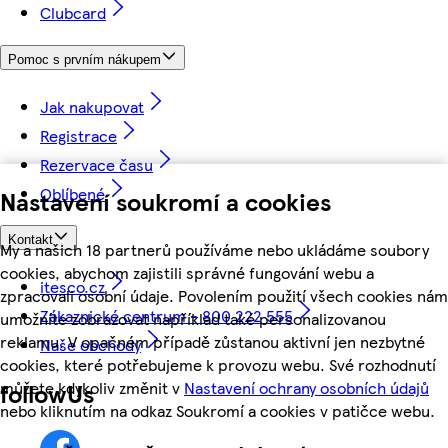
Clubcard
Pomoc s prvním nákupem
Jak nakupovat
Registrace
Rezervace času
Oblíbené
Nastavení soukromí a cookies
Kontakt
My a našich 18 partnerů používáme nebo ukládáme soubory
cookies, abychom zajistili správné fungování webu a
itesco.cz
zpracovali osobní údaje. Povolením použití všech cookies nám
Zákaznické centrum - 800 222 555
umožníte zobrazovat například také personalizovanou
reklamu. V opačném případě zůstanou aktivní jen nezbytné
Naše obchody
cookies, které potřebujeme k provozu webu. Své rozhodnutí
můžete kdykoliv změnit v
Nastavení ochrany osobních údajů
followUs
nebo kliknutím na odkaz Soukromí a cookies v patičce webu.