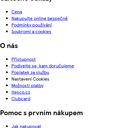
Cena
Nakupujte online bezpečně
Podmínky používání
Soukromí a cookies
O nás
Přístupnost
Podívejte se, kam doručujeme
Poplatek za službu
Nastavení Cookies
Možnosti platby
itesco.cz
Clubcard
Pomoc s prvním nákupem
Jak nakupovat