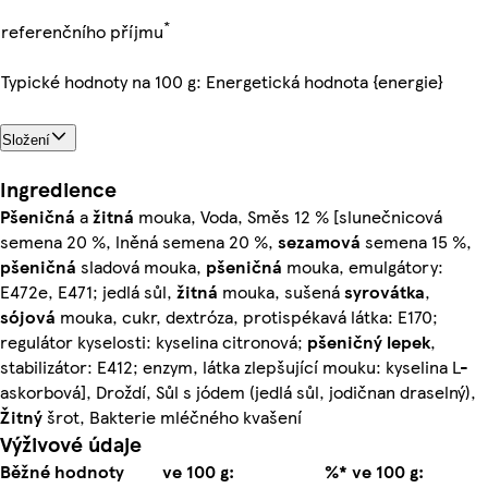
*
referenčního příjmu
Typické hodnoty na 100 g: Energetická hodnota {energie}
Složení
Ingredience
Pšeničná
a
žitná
mouka, Voda, Směs 12 % [slunečnicová
semena 20 %, lněná semena 20 %,
sezamová
semena 15 %,
pšeničná
sladová mouka,
pšeničná
mouka, emulgátory:
E472e, E471; jedlá sůl,
žitná
mouka, sušená
syrovátka
,
sójová
mouka, cukr, dextróza, protispékavá látka: E170;
regulátor kyselosti: kyselina citronová;
pšeničný lepek
,
stabilizátor: E412; enzym, látka zlepšující mouku: kyselina L-
askorbová], Droždí, Sůl s jódem (jedlá sůl, jodičnan draselný),
Žitný
šrot, Bakterie mléčného kvašení
Výživové údaje
Běžné hodnoty
ve 100 g:
%* ve 100 g: