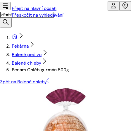
Přejít na hlavní obsah
Přeskočit na vyhledávání
Pekárna
Balené pečivo
Balené chleby
Penam Chléb gurmán 500g
Zpět na Balené chleby