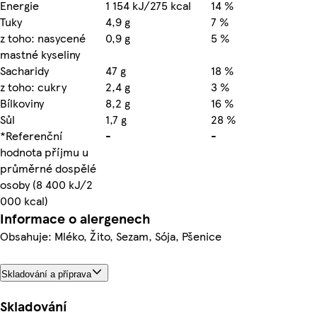
Energie
1 154 kJ/275 kcal
14 %
Tuky
4,9 g
7 %
z toho: nasycené
0,9 g
5 %
mastné kyseliny
Sacharidy
47 g
18 %
z toho: cukry
2,4 g
3 %
Bílkoviny
8,2 g
16 %
Sůl
1,7 g
28 %
*Referenční
-
-
hodnota příjmu u
průměrné dospělé
osoby (8 400 kJ/2
000 kcal)
Informace o alergenech
Obsahuje: Mléko, Žito, Sezam, Sója, Pšenice
Skladování a příprava
Skladování