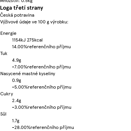
Množství: 0.5kg
Loga třetí strany
Česká potravina
Výživové údaje ve 100 g výrobku:
Energie
1154kJ
275kcal
14.00%
referenčního příjmu
Tuk
4.9g
-
7.00%
referenčního příjmu
Nasycené mastné kyseliny
0.9g
-
5.00%
referenčního příjmu
Cukry
2.4g
-
3.00%
referenčního příjmu
Sůl
1.7g
-
28.00%
referenčního příjmu