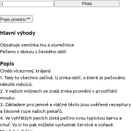
Přidat
Popis produktu
Hlavní výhody
Obsahuje semínka lnu a slunečnice
Pečeno s láskou z českého obilí
Popis
Chléb vícezrnný, krájený
1. Tady to všechno začíná. U zrnka obilí, o které je pečováno
několik měsíců.
2. V našich mlýnech se zralá zrnka promění v prvotřídní
mouku.
3. Základem pro jemné a vláčné těsto jsou ověřené receptury
a šikovné ruce našich pekařů.
4. Ve vyhřátých pecích získá pečivo svou typickou barvu a
chuť. Vy si ho pak můžete vychutnat čerstvé a voňavé.