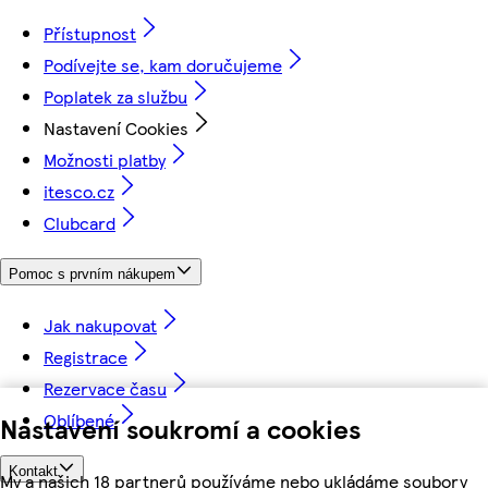
Přístupnost
Podívejte se, kam doručujeme
Poplatek za službu
Nastavení Cookies
Možnosti platby
itesco.cz
Clubcard
Pomoc s prvním nákupem
Jak nakupovat
Registrace
Rezervace času
Oblíbené
Nastavení soukromí a cookies
Kontakt
My a našich 18 partnerů používáme nebo ukládáme soubory