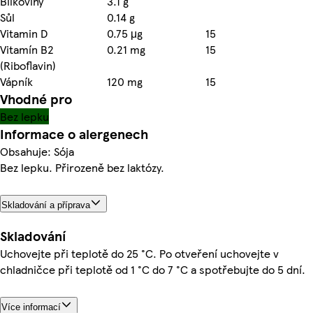
Bílkoviny
3.1 g
Sůl
0.14 g
Vitamin D
0.75 μg
15
Vitamín B2
0.21 mg
15
(Riboflavin)
Vápník
120 mg
15
Vhodné pro
Bez lepku
Informace o alergenech
Obsahuje: Sója
Bez lepku. Přirozeně bez laktózy.
Skladování a příprava
Skladování
Uchovejte při teplotě do 25 °C. Po otveření uchovejte v
chladničce při teplotě od 1 °C do 7 °C a spotřebujte do 5 dní.
Více informací