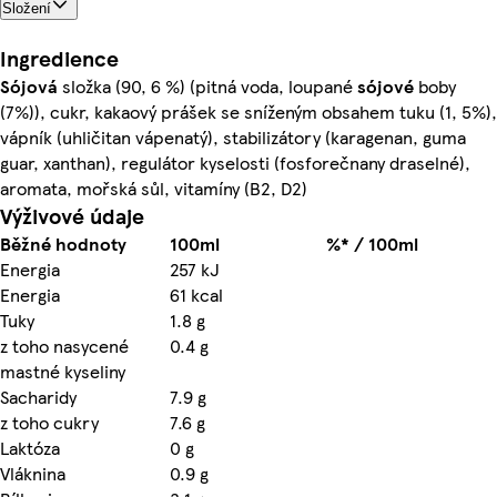
Složení
Ingredience
Sójová
složka (90, 6 %) (pitná voda, loupané
sójové
boby
(7%)), cukr, kakaový prášek se sníženým obsahem tuku (1, 5%),
vápník (uhličitan vápenatý), stabilizátory (karagenan, guma
guar, xanthan), regulátor kyselosti (fosforečnany draselné),
aromata, mořská sůl, vitamíny (B2, D2)
Výživové údaje
Běžné hodnoty
100ml
%* / 100ml
Energia
257 kJ
Energia
61 kcal
Tuky
1.8 g
z toho nasycené
0.4 g
mastné kyseliny
Sacharidy
7.9 g
z toho cukry
7.6 g
Laktóza
0 g
Vláknina
0.9 g