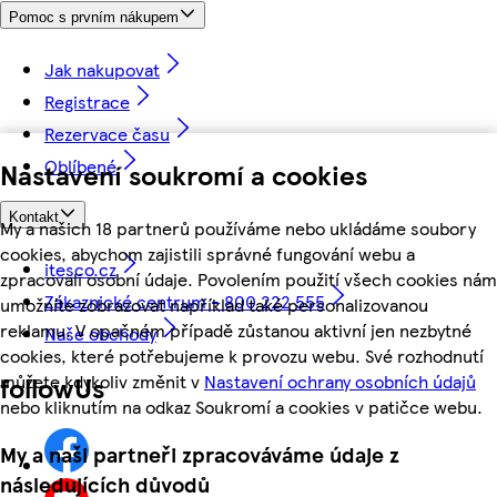
Pomoc s prvním nákupem
Jak nakupovat
Registrace
Rezervace času
Oblíbené
Nastavení soukromí a cookies
Kontakt
My a našich 18 partnerů používáme nebo ukládáme soubory
cookies, abychom zajistili správné fungování webu a
itesco.cz
zpracovali osobní údaje. Povolením použití všech cookies nám
Zákaznické centrum - 800 222 555
umožníte zobrazovat například také personalizovanou
reklamu. V opačném případě zůstanou aktivní jen nezbytné
Naše obchody
cookies, které potřebujeme k provozu webu. Své rozhodnutí
můžete kdykoliv změnit v
Nastavení ochrany osobních údajů
followUs
nebo kliknutím na odkaz Soukromí a cookies v patičce webu.
My a naši partneři zpracováváme údaje z
následujících důvodů