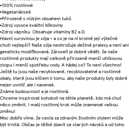
▪100% rostlinné
▪Vegetariánské
▪Přirozeně s nízkým obsahem tuků
▪Zdroj vysoce kvalitní bílkoviny
▪Zdroj vápníku. Obsahuje vitamíny B2 a D.
Hlavní surovinou je sója - a co je na ní kromě její výtečné
chuti nejlepší? Naše sója neohrožuje deštné pralesy a není ani
geneticky modifikovaná. Zároveň je dobré vědět, že naše
rostlinné produkty mají celkově přirozeně menší uhlíkovou
stopu i menší spotřebu vody. A hádej co? To není všechno!
Ještě tu jsou naše recyklované, recyklovatelné a rostlinné
obaly, které jsou klíčem k tomu, aby naše produkty byly dobré
nejen uvnitř, ale i navenek.
Známe budoucnost a je rostlinná.
Chceme inspirovat kohokoli na téhle planetě, kdo má chuť
něco změnit. I malý rostlinný krok může znamenat velkou
změnu!
Moc dobře víme, že cesta za zdravým životním stylem může
být trnitá. Občas je těžké zbavit se starých návyků a od toho