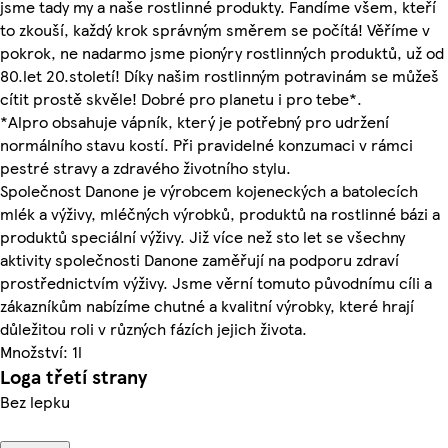
jsme tady my a naše rostlinné produkty. Fandíme všem, kteří
to zkouší, každý krok správným směrem se počítá! Věříme v
pokrok, ne nadarmo jsme pionýry rostlinných produktů, už od
80.let 20.století! Díky našim rostlinným potravinám se můžeš
cítit prostě skvěle! Dobré pro planetu i pro tebe*.
*Alpro obsahuje vápník, který je potřebný pro udržení
normálního stavu kostí. Při pravidelné konzumaci v rámci
pestré stravy a zdravého životního stylu.
Společnost Danone je výrobcem kojeneckých a batolecích
mlék a výživy, mléčných výrobků, produktů na rostlinné bázi a
produktů speciální výživy. Již více než sto let se všechny
aktivity společnosti Danone zaměřují na podporu zdraví
prostřednictvím výživy. Jsme věrní tomuto původnímu cíli a
zákazníkům nabízíme chutné a kvalitní výrobky, které hrají
důležitou roli v různých fázích jejich života.
Množství: 1l
Loga třetí strany
Bez lepku