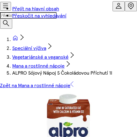
Přejít na hlavní obsah
Přeskočit na vyhledávání
Speciální výživa
Vegetariánské a veganské
Mana a rostlinné nápoje
ALPRO Sójový Nápoj S Čokoládovou Příchutí 1l
Zpět na Mana a rostlinné nápoje