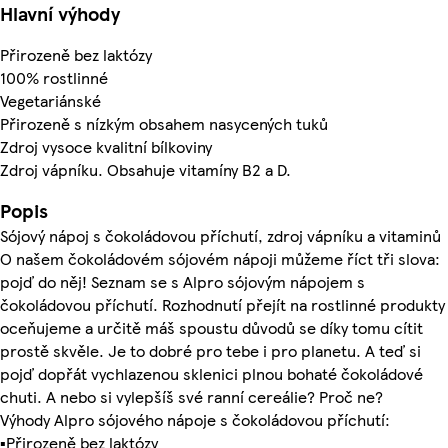
Hlavní výhody
Přirozeně bez laktózy
100% rostlinné
Vegetariánské
Přirozeně s nízkým obsahem nasycených tuků
Zdroj vysoce kvalitní bílkoviny
Zdroj vápníku. Obsahuje vitamíny B2 a D.
Popis
Sójový nápoj s čokoládovou příchutí, zdroj vápníku a vitaminů
O našem čokoládovém sójovém nápoji můžeme říct tři slova:
pojď do něj! Seznam se s Alpro sójovým nápojem s
čokoládovou příchutí. Rozhodnutí přejít na rostlinné produkty
oceňujeme a určitě máš spoustu důvodů se díky tomu cítit
prostě skvěle. Je to dobré pro tebe i pro planetu. A teď si
pojď dopřát vychlazenou sklenici plnou bohaté čokoládové
chuti. A nebo si vylepšíš své ranní cereálie? Proč ne?
Výhody Alpro sójového nápoje s čokoládovou příchutí:
▪Přirozeně bez laktózy