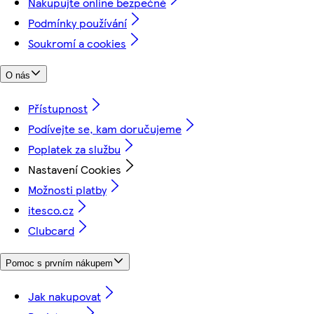
Nakupujte online bezpečně
Podmínky používání
Soukromí a cookies
O nás
Přístupnost
Podívejte se, kam doručujeme
Poplatek za službu
Nastavení Cookies
Možnosti platby
itesco.cz
Clubcard
Pomoc s prvním nákupem
Jak nakupovat