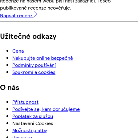
Recenze na našem webu píší naši zákazníci. Tesco
publikované recenze neověřuje.
Napsat recenzi
Užitečné odkazy
Cena
Nakupujte online bezpečně
Podmínky používání
Soukromí a cookies
O nás
Přístupnost
Podívejte se, kam doručujeme
Poplatek za službu
Nastavení Cookies
Možnosti platby
itesco.cz