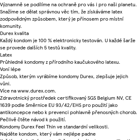
Významně se podílíme na ochraně pro vás i pro naši planetu.
Snažíme se dělat správnou věc tím, že získáváme latex
zodpovědným způsobem, který je přínosem pro místní
komunity.
Durex kvalita
Každý kondom je 100 % elektronicky testován. U každé šarže
se provede dalších 5 testů kvality.
Latex
Průhledné kondomy z přírodního kaučukového latexu.
Voní lépe
Způsob, kterým vyrábíme kondomy Durex, zlepšuje jejich
vůni.
Více na www.durex.com.
Zdravotnický prostředek certifikovaný SGS Belgium NV, CE
1639 podle Směrnice EU 93/42/EHS pro použití jako
antikoncepce nebo k prevenci pohlavně přenosných chorob.
Pečlivě čtěte návod k použití.
Kondomy Durex Feel Thin ve standardní velikosti.
Najděte kondom, který vám nejlépe padne