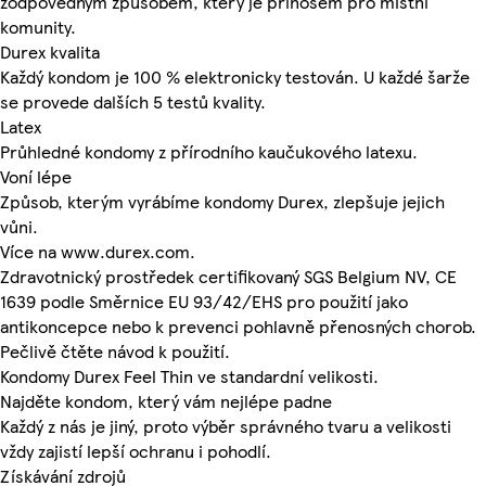
zodpovědným způsobem, který je přínosem pro místní
komunity.
Durex kvalita
Každý kondom je 100 % elektronicky testován. U každé šarže
se provede dalších 5 testů kvality.
Latex
Průhledné kondomy z přírodního kaučukového latexu.
Voní lépe
Způsob, kterým vyrábíme kondomy Durex, zlepšuje jejich
vůni.
Více na www.durex.com.
Zdravotnický prostředek certifikovaný SGS Belgium NV, CE
1639 podle Směrnice EU 93/42/EHS pro použití jako
antikoncepce nebo k prevenci pohlavně přenosných chorob.
Pečlivě čtěte návod k použití.
Kondomy Durex Feel Thin ve standardní velikosti.
Najděte kondom, který vám nejlépe padne
Každý z nás je jiný, proto výběr správného tvaru a velikosti
vždy zajistí lepší ochranu i pohodlí.
Získávání zdrojů