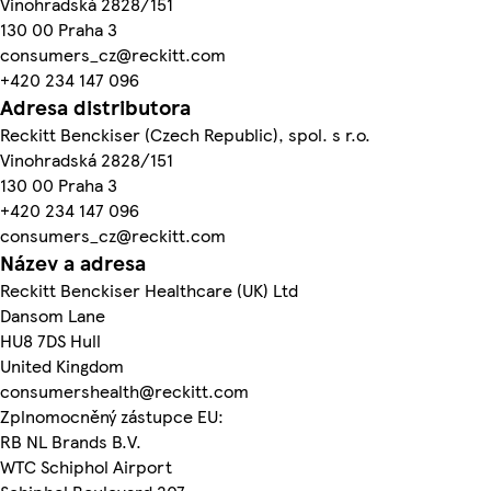
Vinohradská 2828/151
130 00 Praha 3
consumers_cz@reckitt.com
+420 234 147 096
Adresa distributora
Reckitt Benckiser (Czech Republic), spol. s r.o.
Vinohradská 2828/151
130 00 Praha 3
+420 234 147 096
consumers_cz@reckitt.com
Název a adresa
Reckitt Benckiser Healthcare (UK) Ltd
Dansom Lane
HU8 7DS Hull
United Kingdom
consumershealth@reckitt.com
Zplnomocněný zástupce EU:
RB NL Brands B.V.
WTC Schiphol Airport