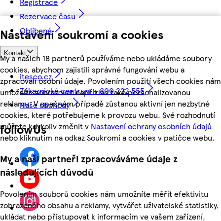
Registrace
Rezervace času
Oblíbené
Nastavení soukromí a cookies
Kontakt
My a našich 18 partnerů používáme nebo ukládáme soubory
cookies, abychom zajistili správné fungování webu a
itesco.cz
zpracovali osobní údaje. Povolením použití všech cookies nám
Zákaznické centrum - 800 222 555
umožníte zobrazovat například také personalizovanou
reklamu. V opačném případě zůstanou aktivní jen nezbytné
Naše obchody
cookies, které potřebujeme k provozu webu. Své rozhodnutí
můžete kdykoliv změnit v
Nastavení ochrany osobních údajů
followUs
nebo kliknutím na odkaz Soukromí a cookies v patičce webu.
My a naši partneři zpracováváme údaje z
následujících důvodů
Povolením souborů cookies nám umožníte měřit efektivitu
zobrazeného obsahu a reklamy, vytvářet uživatelské statistiky,
ukládat nebo přistupovat k informacím ve vašem zařízení,