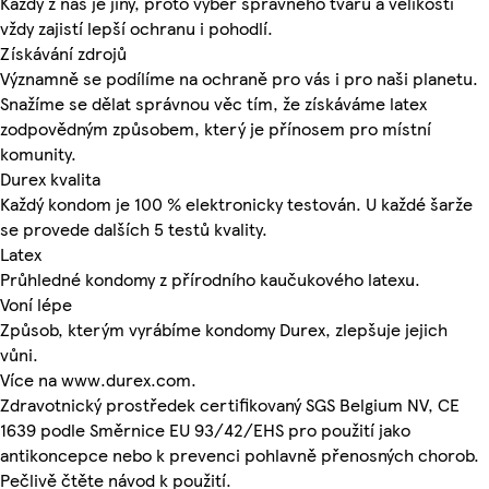
Každý z nás je jiný, proto výběr správného tvaru a velikosti
vždy zajistí lepší ochranu i pohodlí.
Získávání zdrojů
Významně se podílíme na ochraně pro vás i pro naši planetu.
Snažíme se dělat správnou věc tím, že získáváme latex
zodpovědným způsobem, který je přínosem pro místní
komunity.
Durex kvalita
Každý kondom je 100 % elektronicky testován. U každé šarže
se provede dalších 5 testů kvality.
Latex
Průhledné kondomy z přírodního kaučukového latexu.
Voní lépe
Způsob, kterým vyrábíme kondomy Durex, zlepšuje jejich
vůni.
Více na www.durex.com.
Zdravotnický prostředek certifikovaný SGS Belgium NV, CE
1639 podle Směrnice EU 93/42/EHS pro použití jako
antikoncepce nebo k prevenci pohlavně přenosných chorob.
Pečlivě čtěte návod k použití.