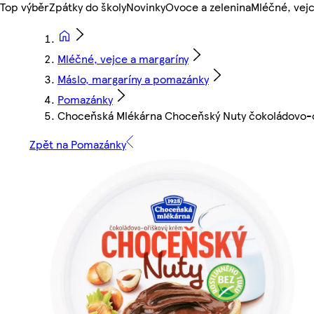
Top výběr
Zpátky do školy
Novinky
Ovoce a zelenina
Mléčné, vejc
Mléčné, vejce a margaríny
Máslo, margaríny a pomazánky
Pomazánky
Choceňská Mlékárna Choceňský Nuty čokoládovo-
Zpět na Pomazánky