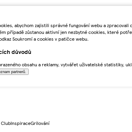
kies, abychom zajistili správné fungování webu a zpracovali 
ém případě zůstanou aktivní jen nezbytné cookies, které pot
odkaz Soukromí a cookies v patičce webu.
ících důvodů
azeného obsahu a reklamy, vytvářet uživatelské statistiky, uk
znam partnerů.
 Club
Inspirace
Grilování