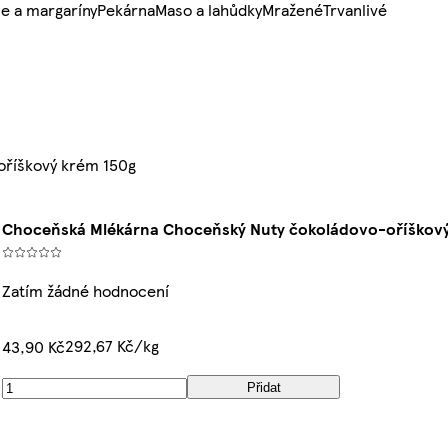
e a margaríny
Pekárna
Maso a lahůdky
Mražené
Trvanlivé
oříškový krém 150g
Choceňská Mlékárna Choceňský Nuty čokoládovo-oříškový
Zatím žádné hodnocení
292,67 Kč/kg
43,90 Kč
Přidat