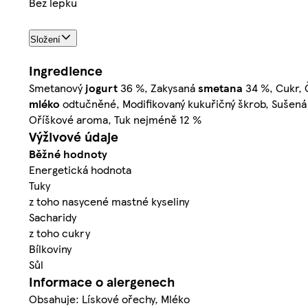
Bez lepku
Složení
Ingredience
Smetanový
jogurt
36 %, Zakysaná
smetana
34 %, Cukr, Č
mléko
odtučněné, Modifikovaný kukuřičný škrob, Sušen
Oříškové aroma, Tuk nejméně 12 %
Výživové údaje
Běžné hodnoty
Energetická hodnota
Tuky
z toho nasycené mastné kyseliny
Sacharidy
z toho cukry
Bílkoviny
Sůl
Informace o alergenech
Obsahuje: Lískové ořechy, Mléko