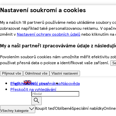
Nastavení soukromí a cookies
My a našich 18 partnerů používáme nebo ukládáme soubory coo
zobrazovat například také personalizovanou reklamu. V opačn
změnit v
Nastavení ochrany osobních údajů
nebo kliknutím na 
My a naši partneři zpracováváme údaje z následuj
Povolením souborů cookies nám umožníte měřit efektivitu zobr
používat přesná data o poloze a identifikovat vaše zařízení.
Se
Přijmout vše
Odmítnout vše
Vlastní nastavení
Přejít na hlavní obsah
English
Můj první nákup
Nápověda
Přeskočit na vyhledávání
Koupit teď
Oblíbené
Speciální nabídky
Online
Všechny kategorie