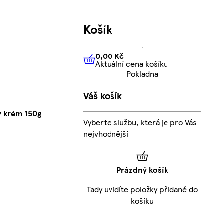
Košík
0,00 Kč
Aktuální cena košíku
0,00 Kč
Aktuální cena košíku
Pokladna
Váš košík
 krém 150g
Vyberte službu, která je pro Vás
nejvhodnější
Prázdný košík
Tady uvidíte položky přidané do
košíku