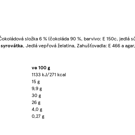
okoládová složka 6 % (čokoláda 90 %, barvivo: E 150c, jedlá s
á
syrovátka
, Jedlá vepřová želatina, Zahušťovadla: E 466 a agar
ve 100 g
1133 kJ/271 kcal
15 g
9,9 g
30 g
26 g
4,0 g
0,27 g