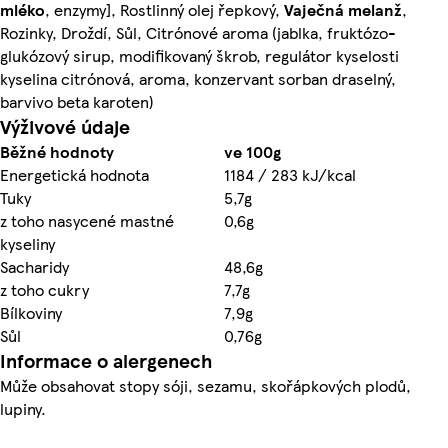
mléko
, enzymy], Rostlinný olej řepkový,
Vaječná
melanž
,
Rozinky, Droždí, Sůl, Citrónové aroma (jablka, fruktózo-
glukózový sirup, modifikovaný škrob, regulátor kyselosti
kyselina citrónová, aroma, konzervant sorban draselný,
barvivo beta karoten)
Výživové údaje
Běžné hodnoty
ve 100g
Energetická hodnota
1184 / 283 kJ/kcal
Tuky
5,7g
z toho nasycené mastné
0,6g
kyseliny
Sacharidy
48,6g
z toho cukry
7,7g
Bílkoviny
7,9g
Sůl
0,76g
Informace o alergenech
Může obsahovat stopy sóji, sezamu, skořápkových plodů,
lupiny.