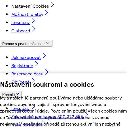
Nastavení Cookies
Možnosti platby
itesco.cz
Clubcard
Pomoc s prvním nákupem
Jak nakupovat
Registrace
Rezervace času
Oblíbené
Nastavení soukromí a cookies
Kontakt
My a našich 18 partnerů používáme nebo ukládáme soubory
cookies, abychom zajistili správné fungování webu a
itesco.cz
zpracovali osobní údaje. Povolením použití všech cookies nám
Zákaznické centrum - 800 222 555
umožníte zobrazovat například také personalizovanou
reklamu. V opačném případě zůstanou aktivní jen nezbytné
Naše obchody