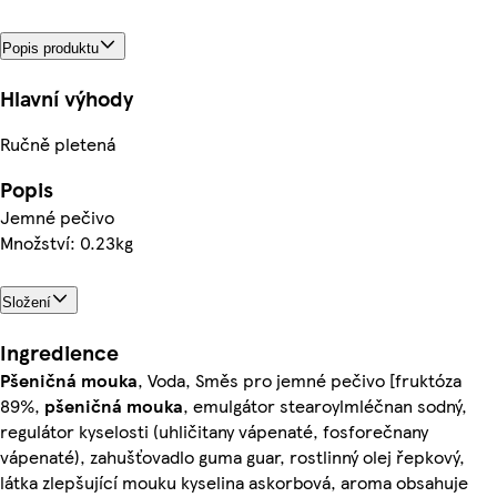
Popis produktu
Hlavní výhody
Ručně pletená
Popis
Jemné pečivo
Množství: 0.23kg
Složení
Ingredience
Pšeničná
mouka
, Voda, Směs pro jemné pečivo [fruktóza
89%,
pšeničná
mouka
, emulgátor stearoylmléčnan sodný,
regulátor kyselosti (uhličitany vápenaté, fosforečnany
vápenaté), zahušťovadlo guma guar, rostlinný olej řepkový,
látka zlepšující mouku kyselina askorbová, aroma obsahuje