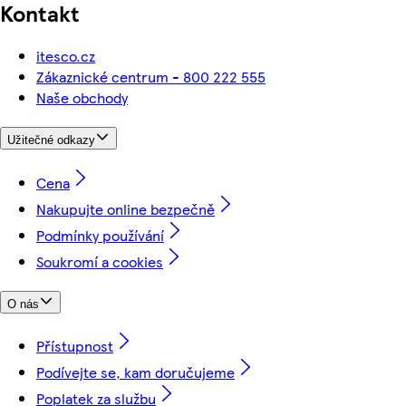
Kontakt
itesco.cz
Zákaznické centrum - 800 222 555
Naše obchody
Užitečné odkazy
Cena
Nakupujte online bezpečně
Podmínky používání
Soukromí a cookies
O nás
Přístupnost
Podívejte se, kam doručujeme
Poplatek za službu