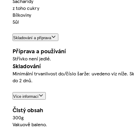
Sacharidy
z toho cukry
Bílkoviny
Sůl
Skladování a příprava
Příprava a používání
Střívko není jedlé.
Skladování
Minimální trvanlivost do/číslo šarže: uvedeno viz níže. 
do 2 dnů.
Více informací
Čistý obsah
300g
Vakuově baleno.