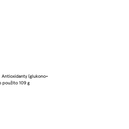
, Antioxidanty (glukono-
o použito 109 g