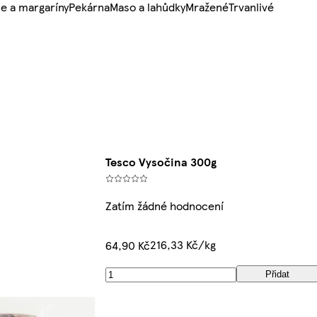
e a margaríny
Pekárna
Maso a lahůdky
Mražené
Trvanlivé
Tesco Vysočina 300g
Zatím žádné hodnocení
216,33 Kč/kg
64,90 Kč
Přidat