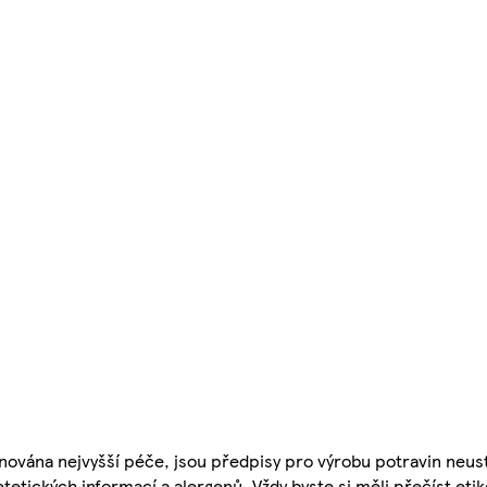
nována nejvyšší péče, jsou předpisy pro výrobu potravin neust
etetických informací a alergenů. Vždy byste si měli přečíst eti