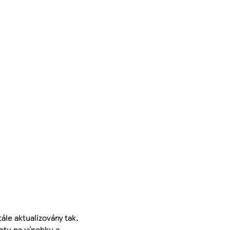
ále aktualizovány tak,
ketu na výrobku a