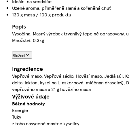
Ideální na sendviče
Uzené aroma, přiměřeně slaná a kořeněná chuť
130 g masa / 100 g produktu
Popis
Vysočina. Masný výrobek trvanlivý tepelně opracovaný, u
Množství: 0.3kg
Složení
Ingredience
Vepřové maso, Vepřové sádlo, Hovězí maso, Jedlá sůl, Koř
delta-lakton, kyselina L-askorbová, mléčnan draselný), D
vepřového masa a 21 g hovězího masa
Výživové údaje
Běžné hodnoty
Energie
Tuky
z toho nasycené mastné kyseliny