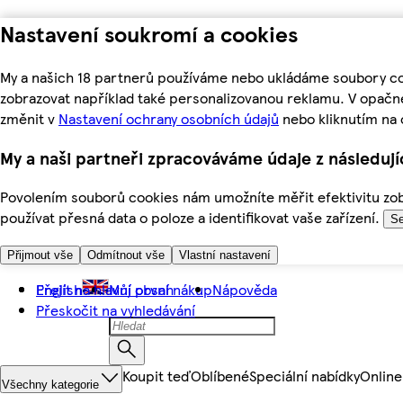
Nastavení soukromí a cookies
My a našich 18 partnerů používáme nebo ukládáme soubory coo
zobrazovat například také personalizovanou reklamu. V opačn
změnit v
Nastavení ochrany osobních údajů
nebo kliknutím na 
My a naši partneři zpracováváme údaje z následuj
Povolením souborů cookies nám umožníte měřit efektivitu zobr
používat přesná data o poloze a identifikovat vaše zařízení.
Se
Přijmout vše
Odmítnout vše
Vlastní nastavení
Přejít na hlavní obsah
English
Můj první nákup
Nápověda
Přeskočit na vyhledávání
Koupit teď
Oblíbené
Speciální nabídky
Online
Všechny kategorie