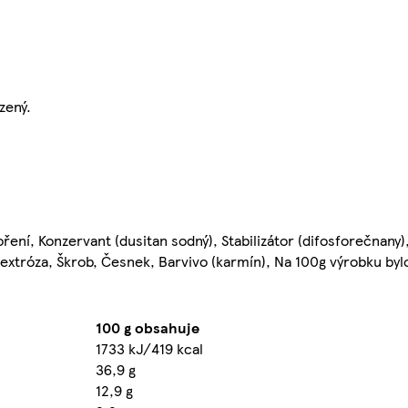
zený.
ení, Konzervant (dusitan sodný), Stabilizátor (difosforečnany)
extróza, Škrob, Česnek, Barvivo (karmín), Na 100g výrobku byl
100 g obsahuje
1733 kJ/419 kcal
36,9 g
12,9 g