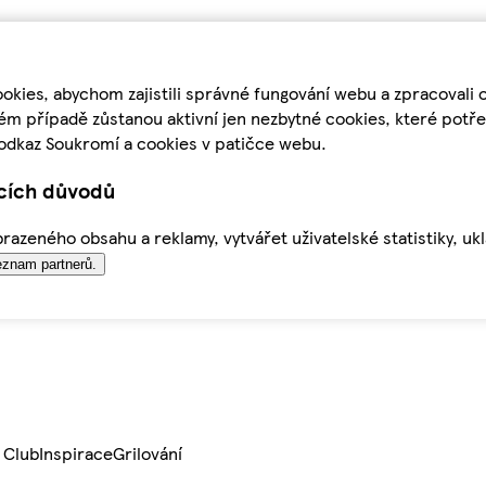
kies, abychom zajistili správné fungování webu a zpracovali 
ém případě zůstanou aktivní jen nezbytné cookies, které pot
odkaz Soukromí a cookies v patičce webu.
ících důvodů
azeného obsahu a reklamy, vytvářet uživatelské statistiky, uk
znam partnerů.
 Club
Inspirace
Grilování