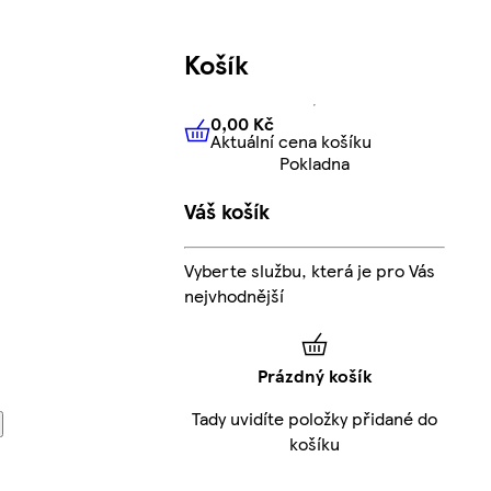
Košík
0,00 Kč
Aktuální cena košíku
0,00 Kč
Aktuální cena košíku
Pokladna
Váš košík
Vyberte službu, která je pro Vás
nejvhodnější
Prázdný košík
Tady uvidíte položky přidané do
košíku