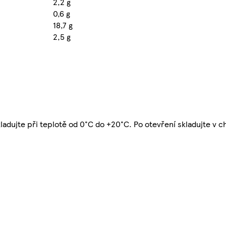
2,2 g
0,6 g
18,7 g
2,5 g
Skladujte při teplotě od 0°C do +20°C. Po otevření skladujte v 