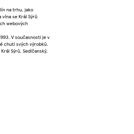
ín na trhu, jako
 vína se Král Sýrů
šich webových
993. V současnosti je v
é chuti svých výrobků.
Král Sýrů, Sedlčanský,