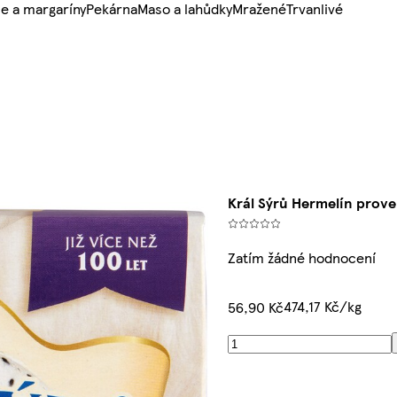
e a margaríny
Pekárna
Maso a lahůdky
Mražené
Trvanlivé
Král Sýrů Hermelín prove
Zatím žádné hodnocení
474,17 Kč/kg
56,90 Kč