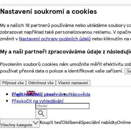
Nastavení soukromí a cookies
My a našich 18 partnerů používáme nebo ukládáme soubory coo
zobrazovat například také personalizovanou reklamu. V opačn
změnit v
Nastavení ochrany osobních údajů
nebo kliknutím na 
My a naši partneři zpracováváme údaje z následuj
Povolením souborů cookies nám umožníte měřit efektivitu zobr
používat přesná data o poloze a identifikovat vaše zařízení.
Se
Přijmout vše
Odmítnout vše
Vlastní nastavení
Přejít na hlavní obsah
English
Můj první nákup
Nápověda
Přeskočit na vyhledávání
Koupit teď
Oblíbené
Speciální nabídky
Online
Všechny kategorie