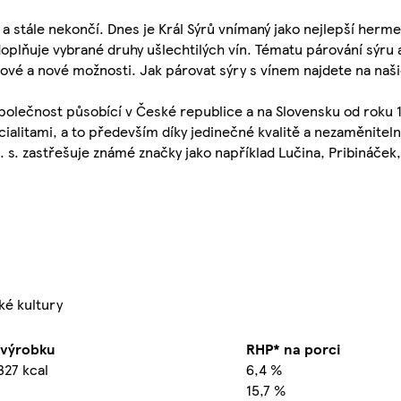
a stále nekončí. Dnes je Král Sýrů vnímaný jako nejlepší hermel
oplňuje vybrané druhy ušlechtilých vín. Tématu párování sýru a
nové a nové možnosti. Jak párovat sýry s vínem najdete na na
společnost působící v České republice a na Slovensku od roku 1
alitami, a to především díky jedinečné kvalitě a nezaměniteln
s. zastřešuje známé značky jako například Lučina, Pribináček, 
ké kultury
 výrobku
RHP* na porci
327 kcal
6,4 %
15,7 %