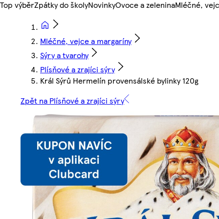
Top výběr
Zpátky do školy
Novinky
Ovoce a zelenina
Mléčné, vejc
Mléčné, vejce a margaríny
Sýry a tvarohy
Plísňové a zrajíci sýry
Král Sýrů Hermelín provensálské bylinky 120g
Zpět na Plísňové a zrajíci sýry