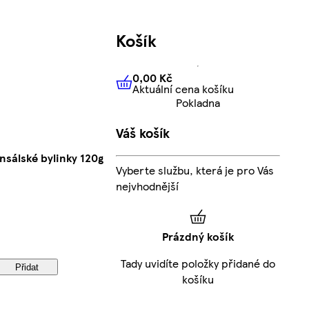
Košík
0,00 Kč
Aktuální cena košíku
0,00 Kč
Aktuální cena košíku
Pokladna
Váš košík
nsálské bylinky 120g
Vyberte službu, která je pro Vás
nejvhodnější
Prázdný košík
Tady uvidíte položky přidané do
Přidat
košíku