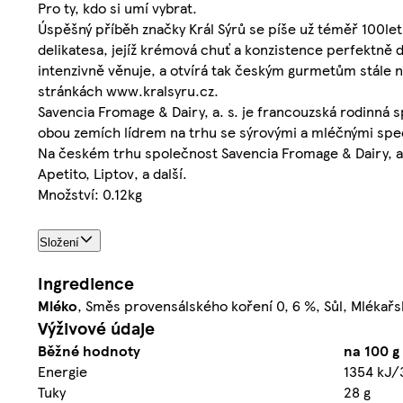
Pro ty, kdo si umí vybrat.
Úspěšný příběh značky Král Sýrů se píše už téměř 100let 
delikatesa, jejíž krémová chuť a konzistence perfektně d
intenzivně věnuje, a otvírá tak českým gurmetům stále 
stránkách www.kralsyru.cz.
Savencia Fromage & Dairy, a. s. je francouzská rodinná 
obou zemích lídrem na trhu se sýrovými a mléčnými speci
Na českém trhu společnost Savencia Fromage & Dairy, a. 
Apetito, Liptov, a další.
Množství: 0.12kg
Složení
Ingredience
Mléko
, Směs provensálského koření 0, 6 %, Sůl, Mlékařs
Výživové údaje
Běžné hodnoty
na 100 g
Energie
1354 kJ/
Tuky
28 g