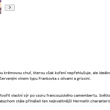
u krémovou chuť, kterou však koření nepřehlušuje, ale ideáln
erveným vínem typu Frankovka s olivami a grissini.
ytvořit vlastní sýr po vzoru francouzského camembertu. Světlo
abychom stále přinášeli ten nejkvalitnější Hermelín charakter