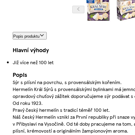
Popis produktu
Hlavní výhody
Již více než 100 let
Popis
Sýr s plísní na povrchu, s provensálským kořením.
Hermelín Král Sýrů s provensálskými bylinkami má jemno
opravdový chuťový zážitek doporučujeme sýr podávat s č
Od roku 1923.
Pravý český hermelín s tradicí téměř 100 let.
Náš český Hermelín vznikl za První republiky při snaze v
v Přibyslavi na Vysočině. Od té doby pracujeme na tom, 
plísní, krémovostí a originálním žampionovým aroma.