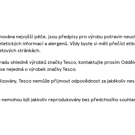
nována nejvyšší péče, jsou předpisy pro výrobu potravin neust
etetických informací a alergenů. Vždy byste si měli přečíst eti
etových stránkách.
 radu ohledně výrobků značky Tesco, kontaktujte prosím Odděl
se nejedná o výrobek značky Tesco.
ualizovány, Tesco nemůže přijmout odpovědnost za jakékoliv ne
a nemohou být jakkoliv reprodukovány bez předchozího souhla