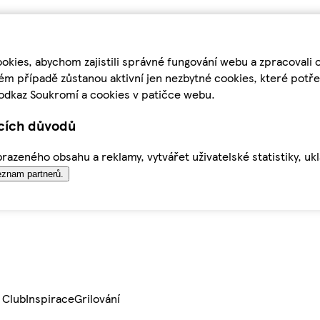
kies, abychom zajistili správné fungování webu a zpracovali 
ém případě zůstanou aktivní jen nezbytné cookies, které pot
odkaz Soukromí a cookies v patičce webu.
ících důvodů
azeného obsahu a reklamy, vytvářet uživatelské statistiky, uk
znam partnerů.
 Club
Inspirace
Grilování