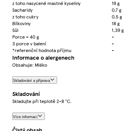
z toho nasycené mastné kyseliny
19 g
Sacharidy
0,7 g
z toho cukry
0,5 g
Bílkoviny
18 g
Sůl
1,39 g
Porce = 40 g
-
3 porce v balení
-
*referenční hodnota příjmu
-
Informace o alergenech
Obsahuje: Mléko
Skladování a příprava
Skladování
Skladujte při teplotě 2-8 °C.
Více informací
Čistý obsah