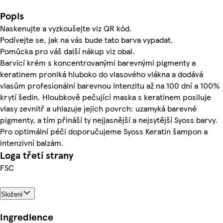
Popis
Naskenujte a vyzkoušejte viz QR kód.
Podívejte se, jak na vás bude tato barva vypadat.
Pomůcka pro váš další nákup viz obal.
Barvicí krém s koncentrovanými barevnými pigmenty a
keratinem proniká hluboko do vlasového vlákna a dodává
vlasům profesionální barevnou intenzitu až na 100 dní a 100%
krytí šedin. Hloubkově pečující maska s keratinem posiluje
vlasy zevnitř a uhlazuje jejich povrch: uzamyká barevné
pigmenty, a tím přináší ty nejjasnější a nejsytější Syoss barvy.
Pro optimální péči doporučujeme Syoss Keratin šampon a
intenzivní balzám.
Loga třetí strany
FSC
Složení
Ingredience