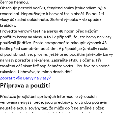
černou hennou.
Obsahuje peroxid vodíku, fenylendiaminy (toluendiaminy) a
resorcinol. Nepoužívejte k barvení řas a obočí. Po použití
vlasy důkladně opláchněte. Složení výrobku - viz spodek
krabičky.
Proveďte varovný test na alergii 48 hodin před každým
použitím barvy na vlasy, a to i v případě, že jste barvy na vlasy
používali již dříve. Proto nezapomeňte zakoupit výrobek 48
hodin před samotným použitím. V případě jakýchkoliv reakcí
či pochybností se, prosím, ještě před použitím jakékoliv barvy
na vlasy poraďte s lékařem. Zabraňte styku s očima. Při
zasažení očí okamžitě vypláchněte vodou. Používejte vhodné
rukavice. Uchovávejte mimo dosah dětí.
Zobrazit vše Barvy na vlasy
Příprava a použití
Přestože je zajištění správných informací o výrobcích
věnována nejvyšší péče, jsou předpisy pro výrobu potravin
neustále aktualizovány tak, že může dojít ke změně složek