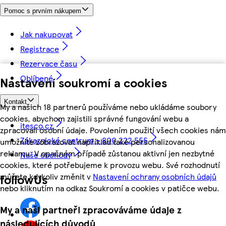
Pomoc s prvním nákupem
Jak nakupovat
Registrace
Rezervace času
Oblíbené
Nastavení soukromí a cookies
Kontakt
My a našich 18 partnerů používáme nebo ukládáme soubory
cookies, abychom zajistili správné fungování webu a
itesco.cz
zpracovali osobní údaje. Povolením použití všech cookies nám
Zákaznické centrum - 800 222 555
umožníte zobrazovat například také personalizovanou
reklamu. V opačném případě zůstanou aktivní jen nezbytné
Naše obchody
cookies, které potřebujeme k provozu webu. Své rozhodnutí
můžete kdykoliv změnit v
Nastavení ochrany osobních údajů
followUs
nebo kliknutím na odkaz Soukromí a cookies v patičce webu.
My a naši partneři zpracováváme údaje z
následujících důvodů