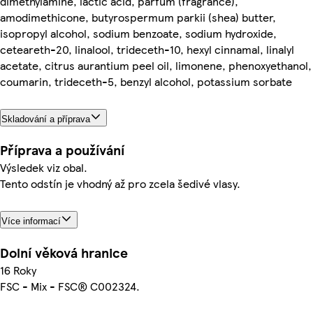
dimethylamine, lactic acid, parfum (fragrance),
amodimethicone, butyrospermum parkii (shea) butter,
isopropyl alcohol, sodium benzoate, sodium hydroxide,
ceteareth-20, linalool, trideceth-10, hexyl cinnamal, linalyl
acetate, citrus aurantium peel oil, limonene, phenoxyethanol,
coumarin, trideceth-5, benzyl alcohol, potassium sorbate
Skladování a příprava
Příprava a používání
Výsledek viz obal.
Tento odstín je vhodný až pro zcela šedivé vlasy.
Více informací
Dolní věková hranice
16 Roky
FSC - Mix - FSC® C002324.