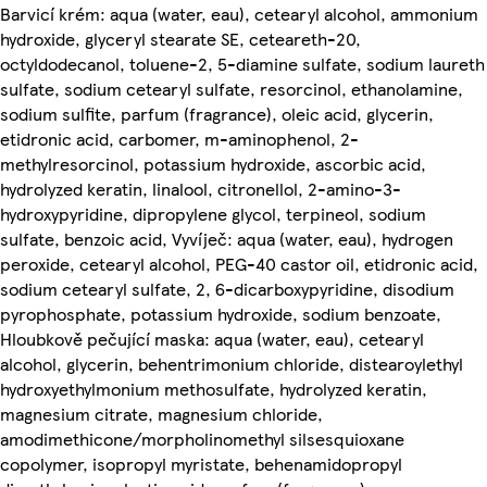
Barvicí krém: aqua (water, eau), cetearyl alcohol, ammonium
hydroxide, glyceryl stearate SE, ceteareth-20,
octyldodecanol, toluene-2, 5-diamine sulfate, sodium laureth
sulfate, sodium cetearyl sulfate, resorcinol, ethanolamine,
sodium sulfite, parfum (fragrance), oleic acid, glycerin,
etidronic acid, carbomer, m-aminophenol, 2-
methylresorcinol, potassium hydroxide, ascorbic acid,
hydrolyzed keratin, linalool, citronellol, 2-amino-3-
hydroxypyridine, dipropylene glycol, terpineol, sodium
sulfate, benzoic acid, Vyvíječ: aqua (water, eau), hydrogen
peroxide, cetearyl alcohol, PEG-40 castor oil, etidronic acid,
sodium cetearyl sulfate, 2, 6-dicarboxypyridine, disodium
pyrophosphate, potassium hydroxide, sodium benzoate,
Hloubkově pečující maska: aqua (water, eau), cetearyl
alcohol, glycerin, behentrimonium chloride, distearoylethyl
hydroxyethylmonium methosulfate, hydrolyzed keratin,
magnesium citrate, magnesium chloride,
amodimethicone/morpholinomethyl silsesquioxane
copolymer, isopropyl myristate, behenamidopropyl