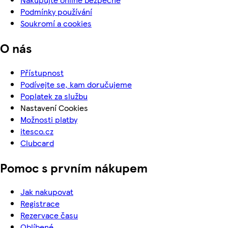
Podmínky používání
Soukromí a cookies
O nás
Přístupnost
Podívejte se, kam doručujeme
Poplatek za službu
Nastavení Cookies
Možnosti platby
itesco.cz
Clubcard
Pomoc s prvním nákupem
Jak nakupovat
Registrace
Rezervace času
Oblíbené