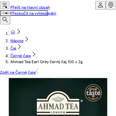
Přejít na hlavní obsah
Přeskočit na vyhledávání
Nápoje
Čaj
Černé čaje
Ahmad Tea Earl Grey černý čaj 100 x 2g
Zpět na Černé čaje