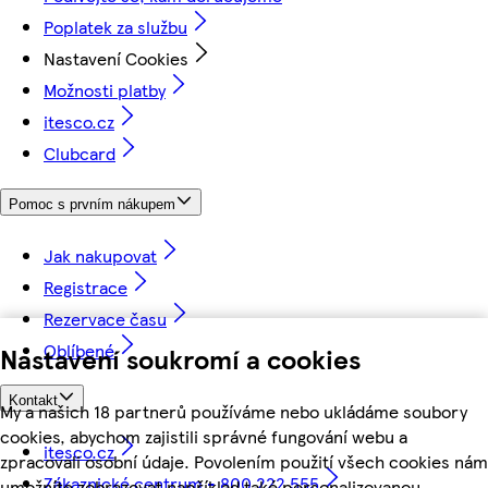
Poplatek za službu
Nastavení Cookies
Možnosti platby
itesco.cz
Clubcard
Pomoc s prvním nákupem
Jak nakupovat
Registrace
Rezervace času
Oblíbené
Nastavení soukromí a cookies
Kontakt
My a našich 18 partnerů používáme nebo ukládáme soubory
cookies, abychom zajistili správné fungování webu a
itesco.cz
zpracovali osobní údaje. Povolením použití všech cookies nám
Zákaznické centrum - 800 222 555
umožníte zobrazovat například také personalizovanou