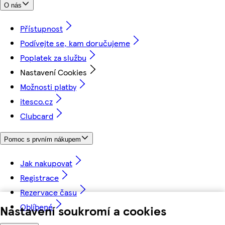
O nás
Přístupnost
Podívejte se, kam doručujeme
Poplatek za službu
Nastavení Cookies
Možnosti platby
itesco.cz
Clubcard
Pomoc s prvním nákupem
Jak nakupovat
Registrace
Rezervace času
Oblíbené
Nastavení soukromí a cookies