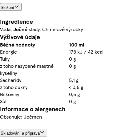
Složení
Ingredience
Voda,
Ječné
slady, Chmelové výrobky
Výživové údaje
Běžné hodnoty
100 ml
Energie
178 kJ / 42 kcal
Tuky
0 g
z toho nasycené mastné
0 g
kyseliny
Sacharidy
5,1 g
z toho cukry
< 0,5 g
Bílkoviny
0,5 g
Sůl
0 g
Informace o alergenech
Obsahuje: Ječmen
Skladování a příprava