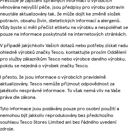
Přestože je zajištění správných informací o výrobcích
věnována nejvyšší péče, jsou předpisy pro výrobu potravin
neustále aktualizovány tak, že může dojít ke změně složek
potravin, obsahu živin, dietetických informací a alergenů.
Vždy byste si měli přečíst etiketu na výrobku a nespoléhat se
pouze na informace poskytnuté na internetových stránkách.
V případě jakýchkoliv Vašich dotazů nebo potřeby získat radu
ohledně výrobků značky Tesco, kontaktujte prosím Oddělení
pro služby zákazníkům Tesco nebo výrobce daného výrobku,
pokdu se nejedná o výrobek značky Tesco.
I přesto, že jsou informace o výrobcích pravidelně
aktualizovány, Tesco nemůže přijmout odpovědnost za
jakékoliv nesprávné informace. To však nemá vliv na Vaše
práva dle zákona.
Tyto informace jsou podávány pouze pro osobní použití a
nemohou být jakkoliv reprodukovány bez předchozího
souhlasu Tesco Stores Limited ani bez řádného uvedení
zdroje.