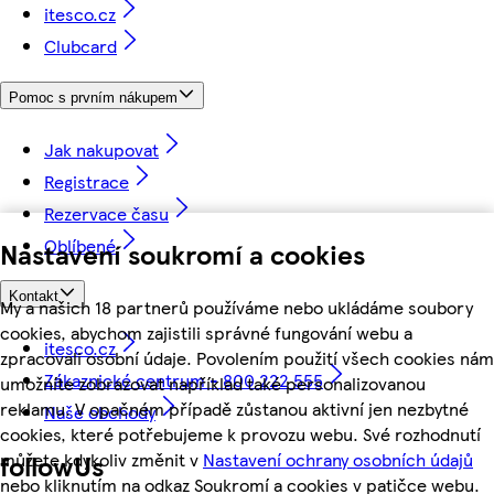
itesco.cz
Clubcard
Pomoc s prvním nákupem
Jak nakupovat
Registrace
Rezervace času
Oblíbené
Nastavení soukromí a cookies
Kontakt
My a našich 18 partnerů používáme nebo ukládáme soubory
cookies, abychom zajistili správné fungování webu a
itesco.cz
zpracovali osobní údaje. Povolením použití všech cookies nám
Zákaznické centrum - 800 222 555
umožníte zobrazovat například také personalizovanou
reklamu. V opačném případě zůstanou aktivní jen nezbytné
Naše obchody
cookies, které potřebujeme k provozu webu. Své rozhodnutí
můžete kdykoliv změnit v
Nastavení ochrany osobních údajů
followUs
nebo kliknutím na odkaz Soukromí a cookies v patičce webu.