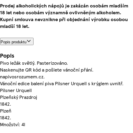
Prodej alkoholických nápojů je zakázán osobám mladším
18 let nebo osobám významně ovlivněným alkoholem.
Kupní smlouva nevznikne při objednání výrobku osobou
mladší 18 let.
Popis produktu
Popis
Pivo ležák světlý. Pasterizováno.
Naskenujte QR kód a pošlete vánoční přání.
napivosrozumem.cz.
Vánoční edice balení piva Pilsner Urquell s krýglem uvnitř.
Pilsner Urquell
Plzeňský Prazdroj
1842.
Plzeň
1842.
Množství: 4l