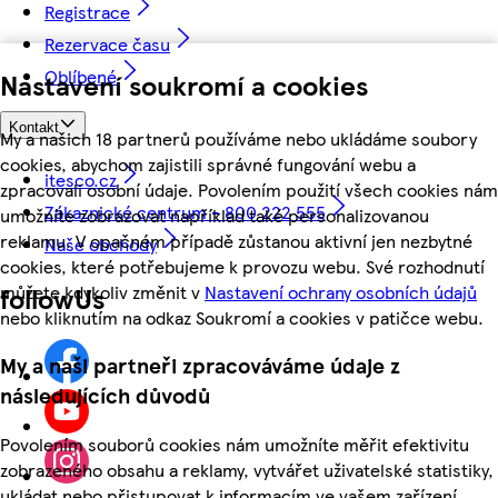
Registrace
Rezervace času
Oblíbené
Nastavení soukromí a cookies
Kontakt
My a našich 18 partnerů používáme nebo ukládáme soubory
cookies, abychom zajistili správné fungování webu a
itesco.cz
zpracovali osobní údaje. Povolením použití všech cookies nám
Zákaznické centrum - 800 222 555
umožníte zobrazovat například také personalizovanou
reklamu. V opačném případě zůstanou aktivní jen nezbytné
Naše obchody
cookies, které potřebujeme k provozu webu. Své rozhodnutí
můžete kdykoliv změnit v
Nastavení ochrany osobních údajů
followUs
nebo kliknutím na odkaz Soukromí a cookies v patičce webu.
My a naši partneři zpracováváme údaje z
následujících důvodů
Povolením souborů cookies nám umožníte měřit efektivitu
zobrazeného obsahu a reklamy, vytvářet uživatelské statistiky,
ukládat nebo přistupovat k informacím ve vašem zařízení,