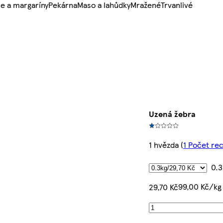
e a margaríny
Pekárna
Maso a lahůdky
Mražené
Trvanlivé
Uzená žebra
1 hvězda
(
1 Počet re
0.3
99,00 Kč/kg
29,70 Kč