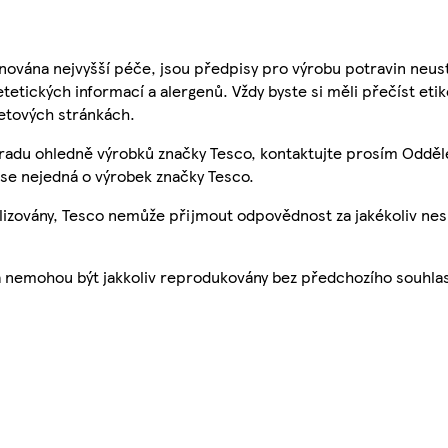
nována nejvyšší péče, jsou předpisy pro výrobu potravin neust
etetických informací a alergenů. Vždy byste si měli přečíst eti
etových stránkách.
 radu ohledně výrobků značky Tesco, kontaktujte prosím Odděl
se nejedná o výrobek značky Tesco.
ualizovány, Tesco nemůže přijmout odpovědnost za jakékoliv ne
a nemohou být jakkoliv reprodukovány bez předchozího souhla