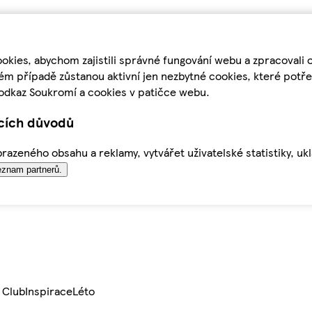
kies, abychom zajistili správné fungování webu a zpracovali 
ém případě zůstanou aktivní jen nezbytné cookies, které pot
odkaz Soukromí a cookies v patičce webu.
ících důvodů
azeného obsahu a reklamy, vytvářet uživatelské statistiky, uk
znam partnerů.
 Club
Inspirace
Léto