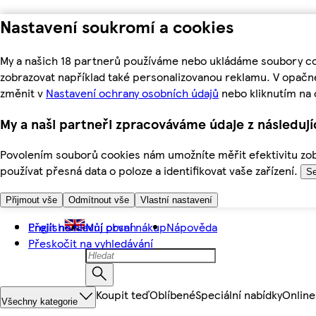
Nastavení soukromí a cookies
My a našich 18 partnerů používáme nebo ukládáme soubory coo
zobrazovat například také personalizovanou reklamu. V opačn
změnit v
Nastavení ochrany osobních údajů
nebo kliknutím na 
My a naši partneři zpracováváme údaje z následuj
Povolením souborů cookies nám umožníte měřit efektivitu zobr
používat přesná data o poloze a identifikovat vaše zařízení.
Se
Přijmout vše
Odmítnout vše
Vlastní nastavení
Přejít na hlavní obsah
English
Můj první nákup
Nápověda
Přeskočit na vyhledávání
Koupit teď
Oblíbené
Speciální nabídky
Online
Všechny kategorie