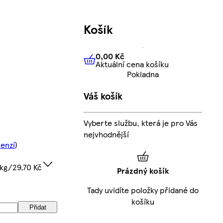
Košík
0,00 Kč
Aktuální cena košíku
0,00 Kč
Aktuální cena košíku
Pokladna
Váš košík
Vyberte službu, která je pro Vás
nejvhodnější
cenzí
)
kg/29,70 Kč
Prázdný košík
Tady uvidíte položky přidané do
košíku
Přidat