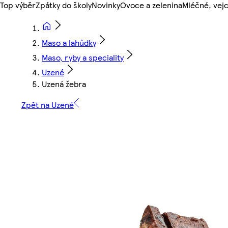
Top výběr
Zpátky do školy
Novinky
Ovoce a zelenina
Mléčné, vejc
Maso a lahůdky
Maso, ryby a speciality
Uzené
Uzená žebra
Zpět na Uzené