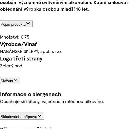
osobám významně ovlivněným alkoholem. Kupní smlouva n
objednání výrobku osobou mladší 18 let.
Popis produktu
Množství: 0.75l
Výrobce/Vinař
HABÁNSKÉ SKLEPY, spol. s r.o.
Loga třetí strany
Zelený bod
Složení
Informace o alergenech
Obsahuje siřičitany, vaječnou a mléčnou bílkovinu.
Skladování a příprava