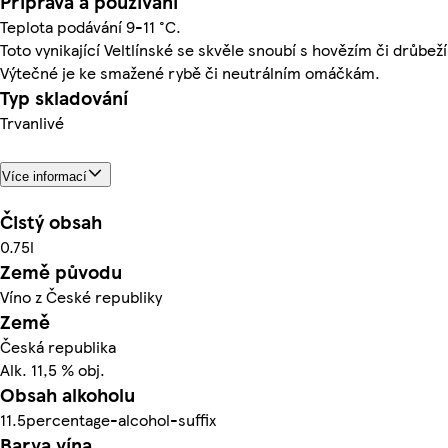
Příprava a používání
Teplota podávání 9-11 °C.
Toto vynikající Veltlínské se skvěle snoubí s hovězím či drůb
Výtečné je ke smažené rybě či neutrálním omáčkám.
Typ skladování
Trvanlivé
Více informací
Čistý obsah
0.75l
Země původu
Víno z České republiky
Země
Česká republika
Alk. 11,5 % obj.
Obsah alkoholu
11.5percentage-alcohol-suffix
Barva vína