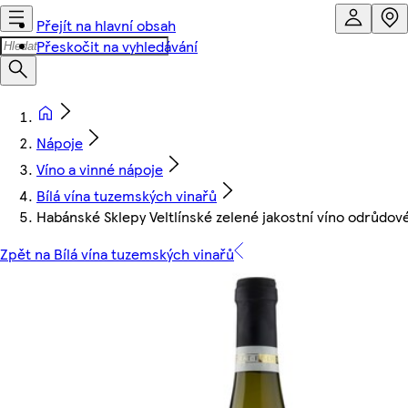
Přejít na hlavní obsah
Přeskočit na vyhledávání
Nápoje
Víno a vinné nápoje
Bílá vína tuzemských vinařů
Habánské Sklepy Veltlínské zelené jakostní víno odrůdové
Zpět na Bílá vína tuzemských vinařů