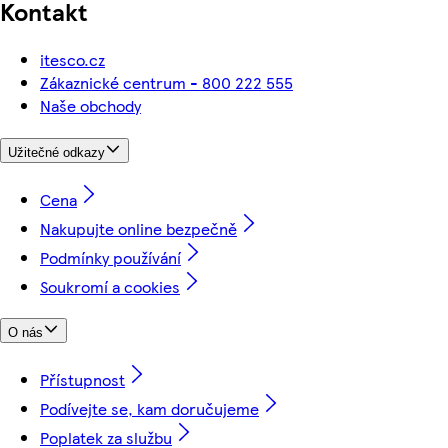
Kontakt
itesco.cz
Zákaznické centrum - 800 222 555
Naše obchody
Užitečné odkazy
Cena
Nakupujte online bezpečně
Podmínky používání
Soukromí a cookies
O nás
Přístupnost
Podívejte se, kam doručujeme
Poplatek za službu