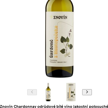
Znovín Chardonnay odrůdové bílé víno jakostní polosuché