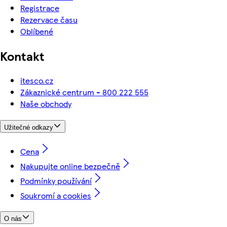
Registrace
Rezervace času
Oblíbené
Kontakt
itesco.cz
Zákaznické centrum - 800 222 555
Naše obchody
Užitečné odkazy
Cena
Nakupujte online bezpečně
Podmínky používání
Soukromí a cookies
O nás