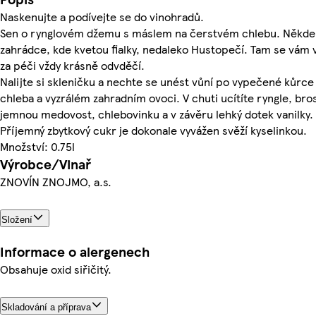
Naskenujte a podívejte se do vinohradů.
Sen o rynglovém džemu s máslem na čerstvém chlebu. Někde
zahrádce, kde kvetou fialky, nedaleko Hustopečí. Tam se vám 
za péči vždy krásně odvděčí.
Nalijte si skleničku a nechte se unést vůní po vypečené kůrce
chleba a vyzrálém zahradním ovoci. V chuti ucítíte ryngle, bro
jemnou medovost, chlebovinku a v závěru lehký dotek vanilky.
Příjemný zbytkový cukr je dokonale vyvážen svěží kyselinkou.
Množství: 0.75l
Výrobce/Vinař
ZNOVÍN ZNOJMO, a.s.
Složení
Informace o alergenech
Obsahuje oxid siřičitý.
Skladování a příprava