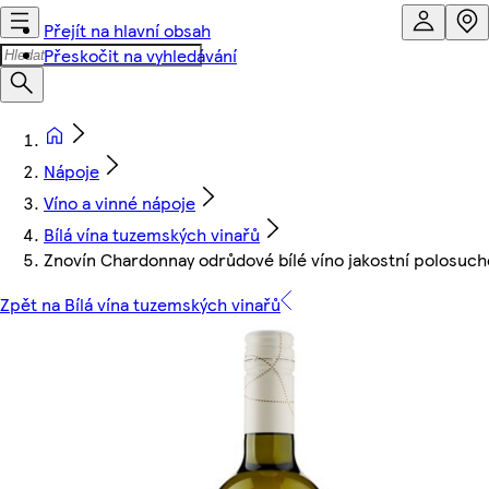
Přejít na hlavní obsah
Přeskočit na vyhledávání
Nápoje
Víno a vinné nápoje
Bílá vína tuzemských vinařů
Znovín Chardonnay odrůdové bílé víno jakostní polosuch
Zpět na Bílá vína tuzemských vinařů